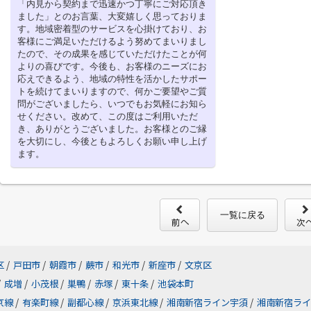
「内見から契約まで迅速かつ丁寧にご対応頂き
ました」とのお言葉、大変嬉しく思っておりま
す。地域密着型のサービスを心掛けており、お
客様にご満足いただけるよう努めてまいりまし
たので、その成果を感じていただけたことが何
よりの喜びです。今後も、お客様のニーズにお
応えできるよう、地域の特性を活かしたサポー
トを続けてまいりますので、何かご要望やご質
問がございましたら、いつでもお気軽にお知ら
せください。改めて、この度はご利用いただ
き、ありがとうございました。お客様とのご縁
を大切にし、今後ともよろしくお願い申し上げ
ます。
一覧に戻る
区
/
戸田市
/
朝霞市
/
蕨市
/
和光市
/
新座市
/
文京区
/
成増
/
小茂根
/
巣鴨
/
赤塚
/
東十条
/
池袋本町
京線
/
有楽町線
/
副都心線
/
京浜東北線
/
湘南新宿ライン宇須
/
湘南新宿ライ