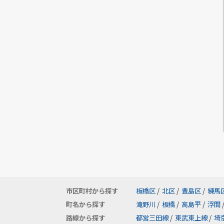
市区町村から探す
板橋区
/
北区
/
豊島区
/
練馬
町名から探す
滝野川
/
板橋
/
高島平
/
浮間
路線から探す
都営三田線
/
東武東上線
/
埼