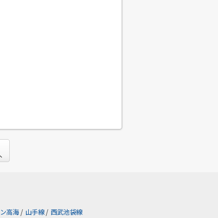
ン高海
/
山手線
/
西武池袋線