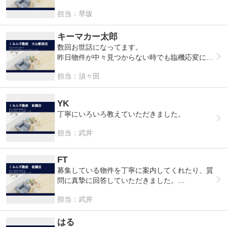
りました
担当：早坂
対応もいつも笑顔で、聞きたいことも聞きやす
く、安心のお部屋探しが出来ました
キーマカー太郎
数回お世話になってます。
昨日物件が中々見つからない時でも臨機応変に親
身になって対応していただきました
担当：須々田
YK
丁寧にいろいろ教えていただきました。
担当：武井
FT
募集している物件を丁寧に案内してくれたり、質
問に真摯に回答していただきました。
契約説明も丁寧でわかりやすかったです。
担当：武井
はる