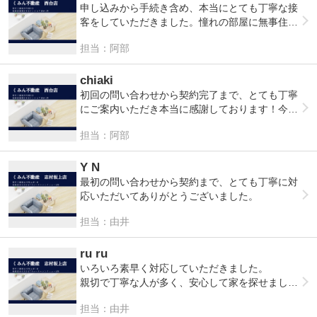
申し込みから手続き含め、本当にとても丁寧な接
客をしていただきました。憧れの部屋に無事住む
こともでき、担当していただきましたA様には大
担当：阿部
変お世話になりました。美味しいラーメン屋等地
域情報も教えていただき、これからの生活が楽し
みです！
chiaki
初回の問い合わせから契約完了まで、とても丁寧
にご案内いただき本当に感謝しております！今後
も何かあればまたお願いしたいと思っておりま
担当：阿部
す。引き続きよろしくお願いいたします。
Y N
最初の問い合わせから契約まで、とても丁寧に対
応いただいてありがとうございました。
担当：由井
ru ru
いろいろ素早く対応していただきました。
親切で丁寧な人が多く、安心して家を探せまし
た。
担当：由井