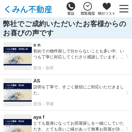
電話
閲覧履歴
検討リスト
弊社でご成約いただいたお客様からの
お喜びの声です
s n
初めての物件探しで分からないことも多い中、い
つも丁寧に対応してくださり感謝しています。ま
た利用したいです。
担当：由井
AS
説明を丁寧で、すごく親切にご対応いただきまし
た。
担当：早坂
aya f
とても親身になってお部屋探しを一緒にしていた
だき、とても良いご縁があって無事お部屋が決ま