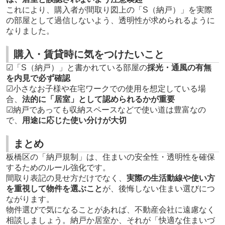
これにより、購入者が間取り図上の「S（納戸）」を実際
の部屋として過信しないよう、透明性が求められるように
なりました。
購入・賃貸時に気をつけたいこと
☑「S（納戸）」と書かれている部屋の
採光・通風の有無
を内見で必ず確認
☑小さなお子様や在宅ワークでの使用を想定している場
合、
法的に「居室」として認められるかが重要
☑納戸であっても収納スペースなどで使い道は豊富なの
で、
用途に応じた使い分けが大切
まとめ
板橋区の「納戸規制」は、住まいの安全性・透明性を確保
するためのルール強化です。
間取り表記の見せ方だけでなく、
実際の生活動線や使い方
を重視して物件を選ぶこと
が、後悔しない住まい選びにつ
ながります。
物件選びで気になることがあれば、不動産会社に遠慮なく
相談しましょう。納戸か居室か、それが「快適な住まいづ