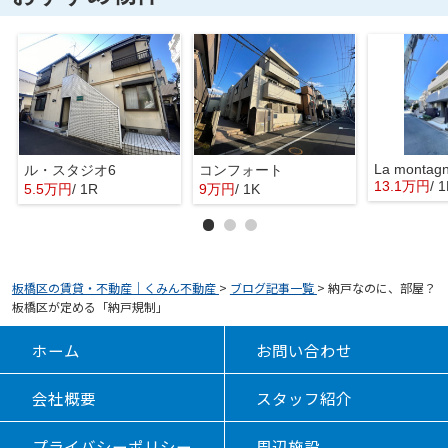
La montag
ル・スタジオ6
コンフォート
13.1万円
/ 
5.5万円
/ 1R
9万円
/ 1K
板橋区の賃貸・不動産｜くみん不動産
>
ブログ記事一覧
>
納戸なのに、部屋？
板橋区が定める「納戸規制」
ホーム
お問い合わせ
会社概要
スタッフ紹介
プライバシーポリシー
周辺施設