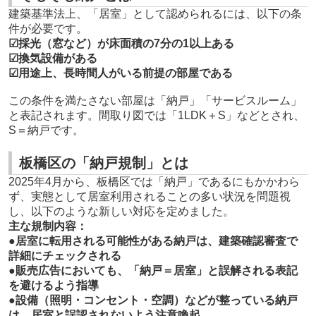
建築基準法上、「居室」として認められるには、以下の条
件が必要です。
☑採光（窓など）が床面積の7分の1以上ある
☑換気設備がある
☑用途上、長時間人がいる前提の部屋である
この条件を満たさない部屋は「納戸」「サービスルーム」
と表記されます。間取り図では「1LDK＋S」などとされ、
S＝納戸です。
板橋区の「納戸規制」とは
2025年4月から、板橋区では「納戸」であるにもかかわら
ず、実態として居室利用されることの多い状況を問題視
し、以下のような新しい対応を定めました。
主な規制内容：
●居室に転用される可能性がある納戸は、建築確認審査で
詳細にチェックされる
●販売広告においても、「納戸＝居室」と誤解される表記
を避けるよう指導
●設備（照明・コンセント・空調）などが整っている納戸
は、居室と誤認されないよう注意喚起