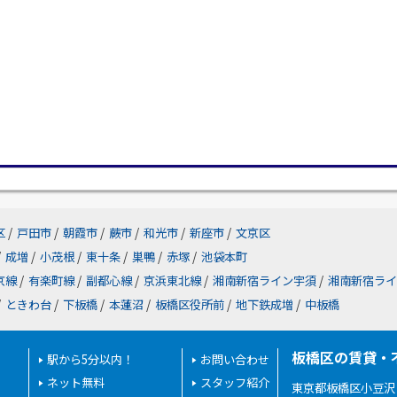
区
/
戸田市
/
朝霞市
/
蕨市
/
和光市
/
新座市
/
文京区
/
成増
/
小茂根
/
東十条
/
巣鴨
/
赤塚
/
池袋本町
京線
/
有楽町線
/
副都心線
/
京浜東北線
/
湘南新宿ライン宇須
/
湘南新宿ライ
/
ときわ台
/
下板橋
/
本蓮沼
/
板橋区役所前
/
地下鉄成増
/
中板橋
板橋区の賃貸・
駅から5分以内！
お問い合わせ
ネット無料
スタッフ紹介
東京都板橋区小豆沢２