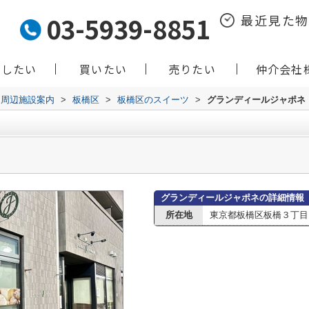
03-5939-8851
最近見た
貸したい
買いたい
売りたい
仲介会社
周辺施設案内
>
板橋区
>
板橋区のスイーツ
>
グランディールジャポネ
グランディールジャポネの詳細情報
所在地
東京都板橋区板橋３丁目1