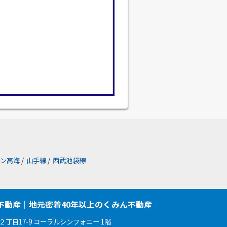
ン高海
/
山手線
/
西武池袋線
不動産｜地元密着40年以上のくみん不動産
丁目17-9 コーラルシンフォニー 1階