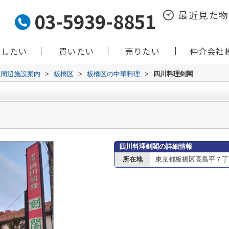
03-5939-8851
最近見た
貸したい
買いたい
売りたい
仲介会社
周辺施設案内
>
板橋区
>
板橋区の中華料理
>
四川料理剣閣
四川料理剣閣の詳細情報
所在地
東京都板橋区高島平７丁目