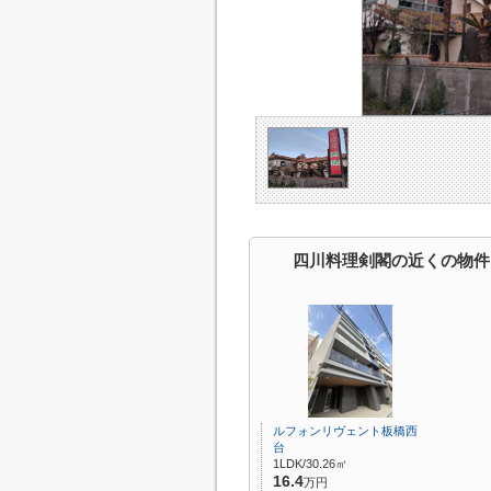
四川料理剣閣の近くの物件
ルフォンリヴェント板橋西
台
1LDK/30.26㎡
16.4
万円