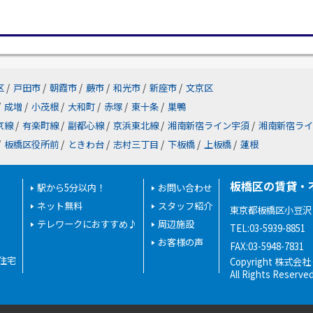
区
/
戸田市
/
朝霞市
/
蕨市
/
和光市
/
新座市
/
文京区
/
成増
/
小茂根
/
大和町
/
赤塚
/
東十条
/
巣鴨
京線
/
有楽町線
/
副都心線
/
京浜東北線
/
湘南新宿ライン宇須
/
湘南新宿ライ
/
板橋区役所前
/
ときわ台
/
志村三丁目
/
下板橋
/
上板橋
/
蓮根
板橋区の賃貸・
駅から5分以内！
お問い合わせ
ネット無料
スタッフ紹介
東京都板橋区小豆沢２
テレワークにおすすめ♪
周辺施設
TEL:03-5939-8851
お客様の声
FAX:03-5948-7831
住宅
Copyright 株式
All Rights Reserve