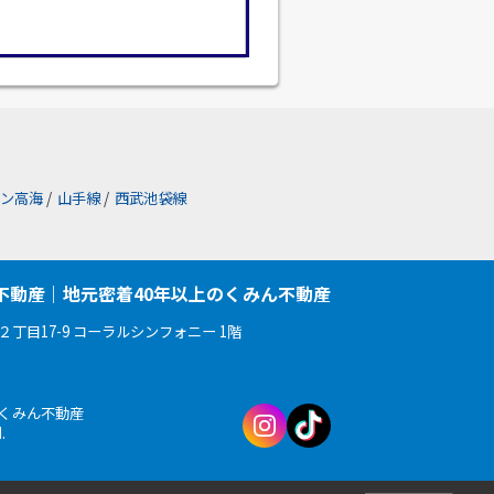
ン高海
/
山手線
/
西武池袋線
不動産｜地元密着40年以上のくみん不動産
丁目17-9 コーラルシンフォニー 1階
会社くみん不動産
d.