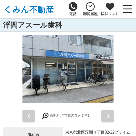
電話
閲覧履歴
検討リスト
浮間アスール歯科
前
次
画像タップで拡大表示【
1
/1】
東京都北区浮間４丁目32-22プライム
所在地