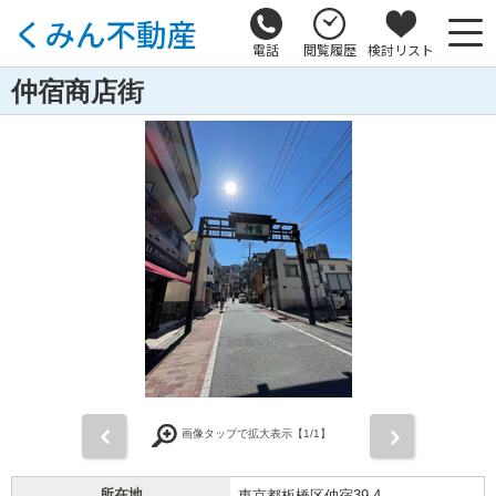
電話
閲覧履歴
検討リスト
仲宿商店街
前
次
画像タップで拡大表示【
1
/1】
所在地
東京都板橋区仲宿39-4