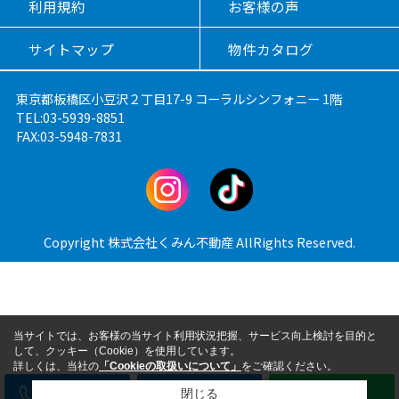
利用規約
お客様の声
サイトマップ
物件カタログ
東京都板橋区小豆沢２丁目17-9 コーラルシンフォニー 1階
TEL:03-5939-8851
FAX:03-5948-7831
Copyright 株式会社くみん不動産 AllRights Reserved.
当サイトでは、お客様の当サイト利用状況把握、サービス向上検討を目的と
して、クッキー（Cookie）を使用しています。
詳しくは、当社の
「Cookieの取扱いについて」
をご確認ください。
電話
メール
LINE
閉じる