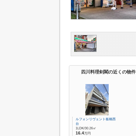
四川料理剣閣の近くの物件
ルフォンリヴェント板橋西
台
1LDK/30.26㎡
16.4
万円