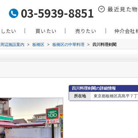
03-5939-8851
最近見た
貸したい
買いたい
売りたい
仲介会社
周辺施設案内
>
板橋区
>
板橋区の中華料理
>
四川料理剣閣
四川料理剣閣の詳細情報
所在地
東京都板橋区高島平７丁目