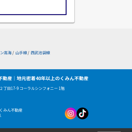
ン高海
/
山手線
/
西武池袋線
不動産｜地元密着40年以上のくみん不動産
丁目17-9 コーラルシンフォニー 1階
会社くみん不動産
d.