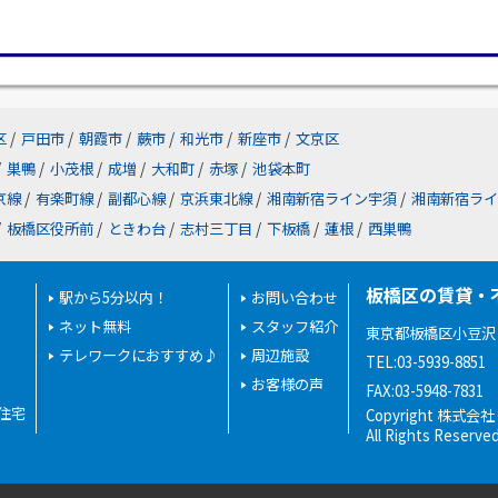
区
/
戸田市
/
朝霞市
/
蕨市
/
和光市
/
新座市
/
文京区
/
巣鴨
/
小茂根
/
成増
/
大和町
/
赤塚
/
池袋本町
京線
/
有楽町線
/
副都心線
/
京浜東北線
/
湘南新宿ライン宇須
/
湘南新宿ライ
/
板橋区役所前
/
ときわ台
/
志村三丁目
/
下板橋
/
蓮根
/
西巣鴨
板橋区の賃貸・
駅から5分以内！
お問い合わせ
ネット無料
スタッフ紹介
東京都板橋区小豆沢２
テレワークにおすすめ♪
周辺施設
TEL:03-5939-8851
お客様の声
FAX:03-5948-7831
住宅
Copyright 株式
All Rights Reserve