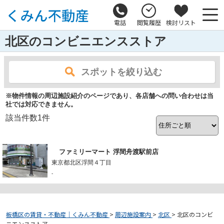
電話
閲覧履歴
検討リスト
北区のコンビニエンスストア
スポットを絞り込む
※物件情報の周辺施設紹介のページであり、各店舗への問い合わせは当
社では対応できません。
該当件数
1
件
ファミリーマート 浮間舟渡駅前店
東京都北区浮間４丁目
-
板橋区の賃貸・不動産｜くみん不動産
>
周辺施設案内
>
北区
>
北区のコンビ
ニエンスストア