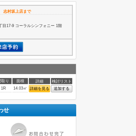
 志村坂上店まで
目17-9 コーラルシンフォニー 1階
間取り
面積
詳細
検討リスト
1R
14.03㎡
詳細を見る
追加する
わせ