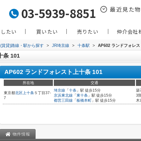
03-5939-8851
最近見た
貸したい
買いたい
売りたい
仲介会社
(賃貸)路線・駅から探す
>
JR埼京線
>
十条駅
>
AP602 ランドフォレス
条 101
AP602 ランドフォレスト上十条 101
所在地
交通
埼京線
「
十条
」駅 徒歩15分
築
東京都
北区
上十条
５丁目37-
京浜東北線
「
東十条
」駅 徒歩15分
3
7
都営三田線
「
板橋本町
」駅 徒歩15分
木
物件情報