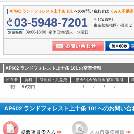
AP602 ランドフォレスト上十条 101
へのお問い合わせは
くみん不動産
03-5948-7201
〒174-0051
東京都板橋区小豆沢２丁
09:00-18:00 定休日:毎週火・水曜日
AP602 ランドフォレスト上十条 101
の空室情報
所在階
賃料
管理費・共益費
敷金/礼金/保証金/償却/敷引
1階
8.6万円
-
/
/
/
/
-
-
-
-
-
AP602 ランドフォレスト上十条 101
へのお問い合