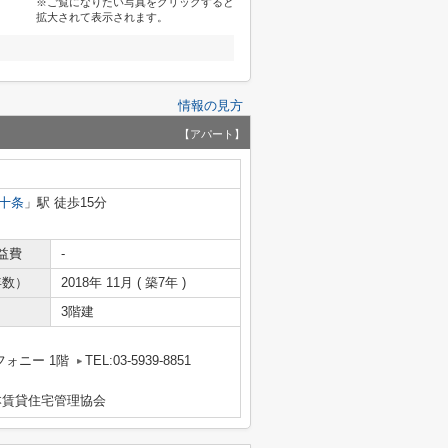
※ご覧になりたい写真をクリックすると
拡大されて表示されます。
情報の見方
【アパート】
十条
」駅 徒歩15分
益費
-
年数）
2018年 11月 ( 築7年 )
3階建
フォニー 1階
TEL:03-5939-8851
本賃貸住宅管理協会