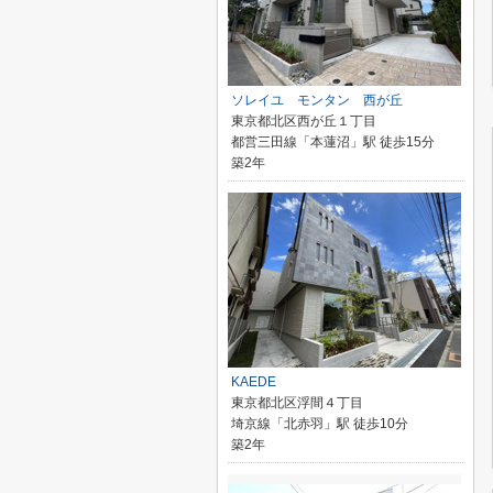
ソレイユ モンタン 西が丘
東京都北区西が丘１丁目
都営三田線「本蓮沼」駅 徒歩15分
築2年
KAEDE
東京都北区浮間４丁目
埼京線「北赤羽」駅 徒歩10分
築2年