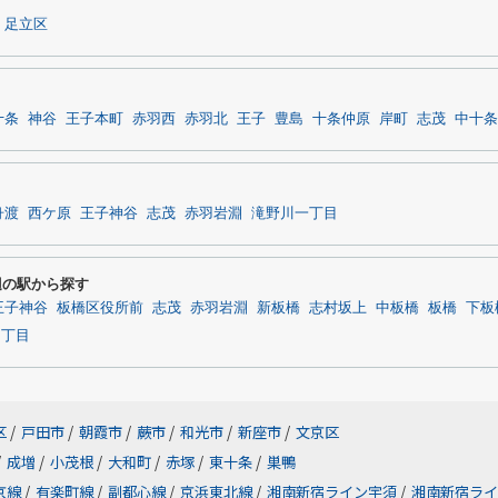
足立区
十条
神谷
王子本町
赤羽西
赤羽北
王子
豊島
十条仲原
岸町
志茂
中十条
舟渡
西ケ原
王子神谷
志茂
赤羽岩淵
滝野川一丁目
周辺の駅から探す
王子神谷
板橋区役所前
志茂
赤羽岩淵
新板橋
志村坂上
中板橋
板橋
下板
四丁目
区
/
戸田市
/
朝霞市
/
蕨市
/
和光市
/
新座市
/
文京区
/
成増
/
小茂根
/
大和町
/
赤塚
/
東十条
/
巣鴨
京線
/
有楽町線
/
副都心線
/
京浜東北線
/
湘南新宿ライン宇須
/
湘南新宿ライ