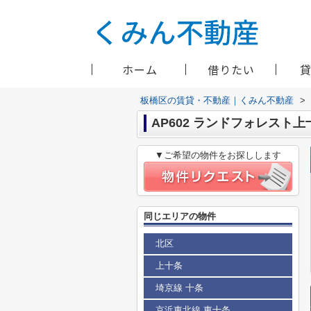
ホーム
借りたい
板橋区の賃貸・不動産｜くみん不動産
>
AP602 ランドフォレスト上十
▼ご希望の物件をお探しします
同じエリアの物件
北区
上十条
埼京線 十条
京浜東北線 東十条