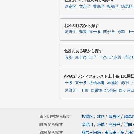
北区以外の市区町村から探す
新宿区
文京区
豊島区
板橋区
練馬区
北区の町名から探す
滝野川
浮間
東十条
西が丘
赤羽
上
北区にある駅から探す
赤羽
東十条
王子
十条
北赤羽
浮間
AP602 ランドフォレスト上十条 101
十条
東十条
板橋本町
本蓮沼
赤羽
滝野川一丁目
西巣鴨
北池袋
西ヶ原
市区町村から探す
板橋区
/
北区
/
豊島区
/
練馬
町名から探す
滝野川
/
板橋
/
高島平
/
浮間
路線から探す
都営三田線
/
東武東上線
/
埼