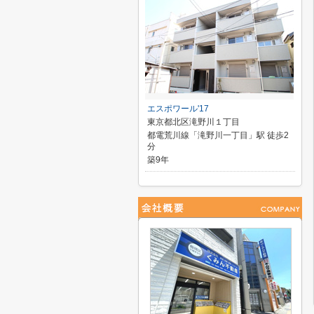
エスポワール'17
東京都北区滝野川１丁目
都電荒川線「滝野川一丁目」駅 徒歩2
分
築9年