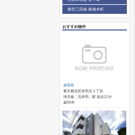
都営三田線 板橋本町
おすすめ物件
赤羽荘
東京都北区赤羽北３丁目
埼京線「北赤羽」駅 徒歩11分
築55年