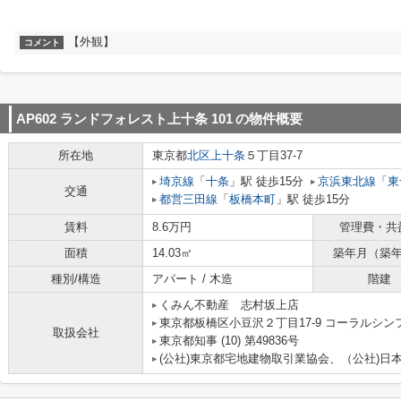
【外観】
コメント
AP602 ランドフォレスト上十条 101
の物件概要
所在地
東京都
北区
上十条
５丁目37-7
埼京線
「
十条
」駅 徒歩15分
京浜東北線
「
東
交通
都営三田線
「
板橋本町
」駅 徒歩15分
賃料
8.6万円
管理費・共
面積
14.03㎡
築年月（築
種別/構造
アパート / 木造
階建
くみん不動産 志村坂上店
東京都板橋区小豆沢２丁目17-9 コーラルシン
取扱会社
東京都知事 (10) 第49836号
(公社)東京都宅地建物取引業協会、（公社)日