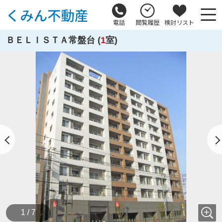
電話
閲覧履歴
検討リスト
ＢＥＬＩＳＴＡ常盤台 (
1
室)
1 / 7