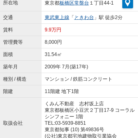
所在地
東京都
板橋区
常盤台
１丁目44-1
交通
東武東上線
「
ときわ台
」駅 徒歩2分
賃料
9.9万円
管理費等
8,000円
面積
31.54㎡
築年月
2009年 7月(築17年)
種別 / 構造
マンション / 鉄筋コンクリート
階建
11階建 地下1階
くみん不動産 志村坂上店
東京都板橋区小豆沢２丁目17-9 コーラル
シンフォニー 1階
取扱会社
TEL:03-5939-8851
東京都知事 (10) 第49836号
(公社)東京都宅地建物取引業協会