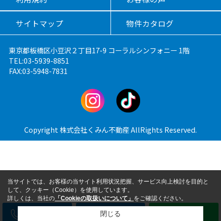
サイトマップ
物件カタログ
東京都板橋区小豆沢２丁目17-9 コーラルシンフォニー 1階
TEL:03-5939-8851
FAX:03-5948-7831
Copyright 株式会社くみん不動産 AllRights Reserved.
当サイトでは、お客様の当サイト利用状況把握、サービス向上検討を目的と
して、クッキー（Cookie）を使用しています。
詳しくは、当社の
「Cookieの取扱いについて」
をご確認ください。
電話
メール
LINE
閉じる