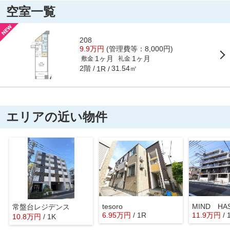
空室一覧
208
9.9万円
(管理費等：8,000円)
1ヶ月
1ヶ月
敷金
礼金
2階
31.54㎡
1R
エリアの近い物件
tesoro
MIND HA
常盤台レジデンス
6.95
万
円
/ 1R
11.9
万
円
/ 
10.8
万
円
/ 1K