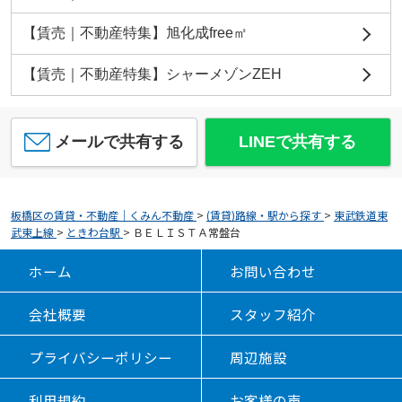
【賃売｜不動産特集】旭化成free㎡
【賃売｜不動産特集】シャーメゾンZEH
メールで共有する
LINEで共有する
板橋区の賃貸・不動産｜くみん不動産
>
(賃貸)路線・駅から探す
>
東武鉄道東
武東上線
>
ときわ台駅
>
ＢＥＬＩＳＴＡ常盤台
ホーム
お問い合わせ
会社概要
スタッフ紹介
プライバシーポリシー
周辺施設
利用規約
お客様の声