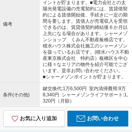
イントが貯まります。■電力会社との太
陽光発電設備の売電契約には、賃貸借契
約による賃借開始後、手続きに一定の期
間を要します。賃借人が売電収入を受領
備考
できるのは、賃貸借契約締結後６か月以
上先になる場合があります。シャーメゾ
ンショップ くみん不動産板橋店です。
積水ハウス株式会社施工のシャーメゾン
を扱っているお店です。(積水ハウス不動
産東京株式会社 特約店）板橋区を中心
に様々なエリアの物件を紹介可能でござ
います。是非お問い合わせください。
■シャーメゾンポイントが貯まります。
鍵交換代:1万6,500円 室内清掃費用:9万
条件(その他)
8,340円 シャーメゾンライフサポート:1,
320円（月額）
お気に入り追加
お問い合わせ