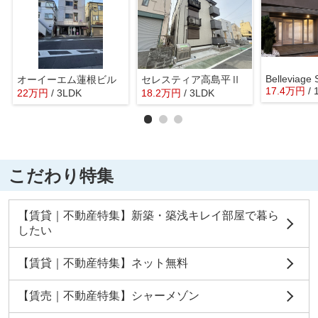
Belleviage
オーイーエム蓮根ビル
セレスティア高島平Ⅱ
17.4
万
円
/
22
万
円
/ 3LDK
18.2
万
円
/ 3LDK
こだわり特集
【賃貸｜不動産特集】新築・築浅キレイ部屋で暮ら
したい
【賃貸｜不動産特集】ネット無料
【賃売｜不動産特集】シャーメゾン