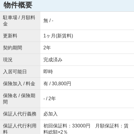
物件概要
駐車場 / 月額料
無 / -
金
更新料
1ヶ月(新賃料)
契約期間
2年
現況
完成済み
入居可能日
即時
保険加入 / 料金
有 / 30,800円
保険名 / 保険期
- / 2年
間
保証人代行義務
必加入
保証人代行利用
初回保証料：33000円 月額保証料：賃
料
料総額×2％