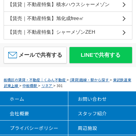
【賃貸｜不動産特集】積水ハウスシャーメゾン
【賃売｜不動産特集】旭化成free㎡
【賃売｜不動産特集】シャーメゾンZEH
メールで共有する
LINEで共有する
板橋区の賃貸・不動産｜くみん不動産
>
(賃貸)路線・駅から探す
>
東武鉄道東
武東上線
>
中板橋駅
>
リネア
>
301
ホーム
お問い合わせ
会社概要
スタッフ紹介
プライバシーポリシー
周辺施設