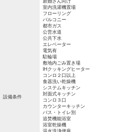
新婚さん向け
室内洗濯機置場
フローリング
バルコニー
都市ガス
公営水道
公共下水
エレベーター
電気有
駐輪場
敷地内ごみ置き場
IHクッキングヒーター
コンロ２口以上
食器洗い乾燥機
システムキッチン
対面式キッチン
設備条件
コンロ３口
カウンターキッチン
バス・トイレ別
追焚機能浴室
浴室乾燥機
温水洗浄便座