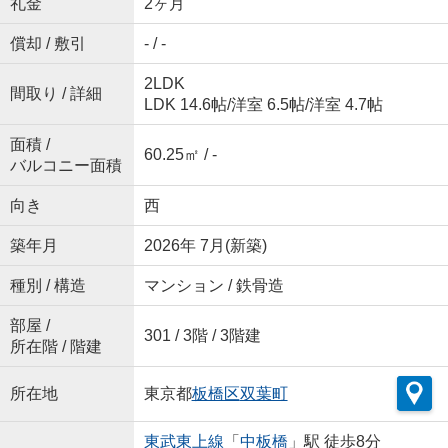
礼金
2ヶ月
償却 / 敷引
- / -
2LDK
間取り / 詳細
LDK 14.6帖
/
洋室 6.5帖
/
洋室 4.7帖
面積 /
60.25㎡ / -
バルコニー面積
向き
西
築年月
2026年 7月(新築)
種別 / 構造
マンション / 鉄骨造
部屋 /
301 / 3階 / 3階建
所在階 / 階建
所在地
東京都
板橋区
双葉町
東武東上線
「
中板橋
」駅 徒歩8分