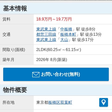
基本情報
賃料
18.9万円～19.7万円
東武東上線
「
中板橋
」駅 徒歩8分
交通
都営三田線
「
板橋本町
」駅 徒歩13分
東武東上線
「
大山
」駅 徒歩17分
間取り(面積)
2LDK(60.25㎡～61.15㎡)
築年月
2026年 8月(新築)
お問い合わせ(無料)
物件概要
所在地
東京都
板橋区
双葉町