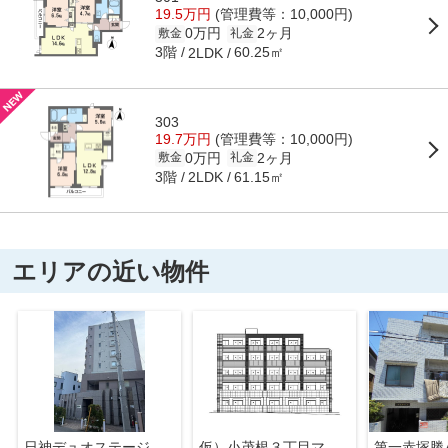
19.5万円
(管理費等：10,000円)
0万円
2ヶ月
敷金
礼金
3階
60.25㎡
2LDK
303
19.7万円
(管理費等：10,000円)
0万円
2ヶ月
敷金
礼金
3階
61.15㎡
2LDK
エリアの近い物件
日神デュオステージときわ台
仮）小茂根３丁目マンション新築工事
第一赤塚勝