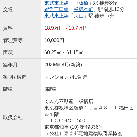
東武東上線
「
中板橋
」駅 徒歩8分
交通
都営三田線
「
板橋本町
」駅 徒歩13分
東武東上線
「
大山
」駅 徒歩17分
賃料
18.9万円～19.7万円
管理費等
10,000円
面積
60.25㎡～61.15㎡
築年月
2026年 8月(新築)
種別 / 構造
マンション / 鉄骨造
階建
3階建
くみん不動産 板橋店
東京都板橋区板橋１丁目４８－１ 福田ビ
ル１階
取扱会社
TEL:03-5943-1500
東京都知事 (10) 第49836号
（公社）東京都宅地建物取引業協会