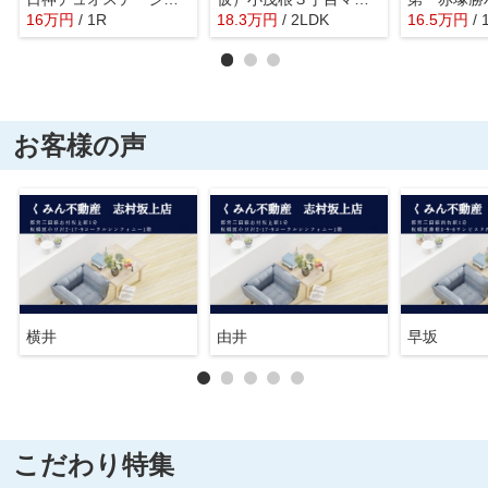
16
万
円
/ 1R
18.3
万
円
/ 2LDK
16.5
万
円
/ 
お客様の声
横井
由井
早坂
こだわり特集