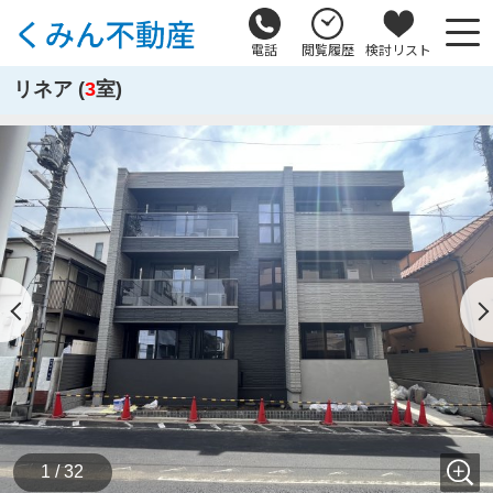
電話
閲覧履歴
検討リスト
リネア (
3
室)
1 / 32