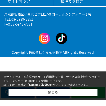
サイトマップ
物件カタログ
東京都板橋区小豆沢２丁目17-9 コーラルシンフォニー 1階
TEL:03-5939-8851
FAX:03-5948-7831
Copyright 株式会社くみん不動産 AllRights Reserved.
当サイトでは、お客様の当サイト利用状況把握、サービス向上検討を目的と
して、クッキー（Cookie）を使用しています。
詳しくは、当社の
「Cookieの取扱いについて」
をご確認ください。
電話
メール
LINE
閉じる