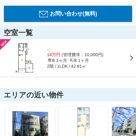
お問い合わせ(無料)
空室一覧
-
14万円
(管理費等：10,000円)
1ヶ月
1ヶ月
敷金
礼金
2階
42.81㎡
1LDK
エリアの近い物件