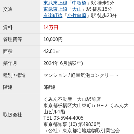
東武東上線
「
中板橋
」駅 徒歩9分
交通
東武東上線
「
大山
」駅 徒歩15分
有楽町線
「
小竹向原
」駅 徒歩23分
賃料
14万円
管理費等
10,000円
面積
42.81㎡
築年月
2024年 6月(築2年)
種別 / 構造
マンション / 軽量気泡コンクリート
階建
3階建
くみん不動産 大山駅前店
東京都板橋区大山東町５９−２ くみん大
山ビル1階
取扱会社
TEL:03-5944-4005
東京都知事 (10) 第49836号
（公社）東京都宅地建物取引業協会