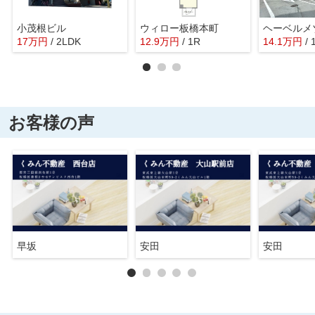
小茂根ビル
ウィロー板橋本町
17
万
円
/ 2LDK
12.9
万
円
/ 1R
14.1
万
円
/
お客様の声
早坂
安田
安田