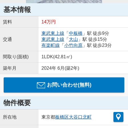
基本情報
賃料
14万円
東武東上線
「
中板橋
」駅 徒歩9分
交通
東武東上線
「
大山
」駅 徒歩15分
有楽町線
「
小竹向原
」駅 徒歩23分
間取り(面積)
1LDK(42.81㎡)
築年月
2024年 6月(築2年)
お問い合わせ(無料)
物件概要
所在地
東京都
板橋区
大谷口北町