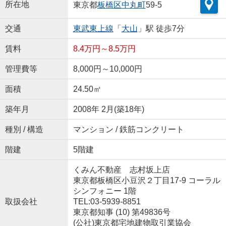
所在地
東京都
板橋区
中丸町
59-5
交通
東武東上線
「
大山
」駅 徒歩7分
賃料
8.4万円～8.5万円
管理費等
8,000円～10,000円
面積
24.50㎡
築年月
2008年 2月(築18年)
種別 / 構造
マンション / 鉄筋コンクリート
階建
5階建
くみん不動産 志村坂上店
東京都板橋区小豆沢２丁目17-9 コーラル
シンフォニー 1階
取扱会社
TEL:03-5939-8851
東京都知事 (10) 第49836号
(公社)東京都宅地建物取引業協会