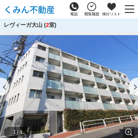
電話
閲覧履歴
検討リスト
レヴィーガ大山 (
2
室)
1 / 4