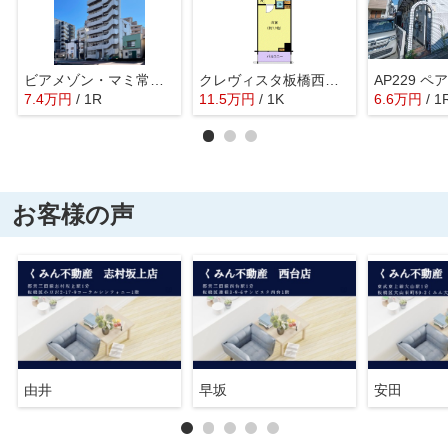
ビアメゾン・マミ常盤台
クレヴィスタ板橋西台Ⅱ
7.4
万
円
/ 1R
11.5
万
円
/ 1K
6.6
万
円
/ 1
お客様の声
由井
早坂
安田