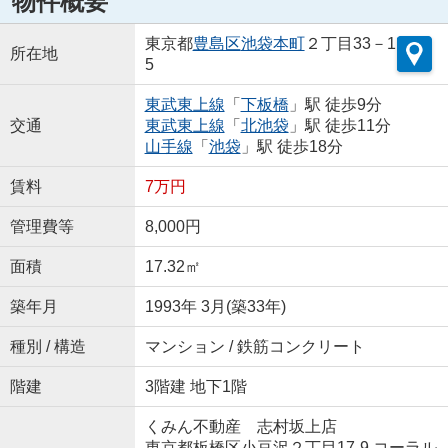
物件概要
東京都
豊島区
池袋本町
２丁目33－1
所在地
5
東武東上線
「
下板橋
」駅 徒歩9分
交通
東武東上線
「
北池袋
」駅 徒歩11分
山手線
「
池袋
」駅 徒歩18分
賃料
7万円
管理費等
8,000円
面積
17.32㎡
築年月
1993年 3月(築33年)
種別 / 構造
マンション / 鉄筋コンクリート
階建
3階建 地下1階
くみん不動産 志村坂上店
東京都板橋区小豆沢２丁目17-9 コーラル