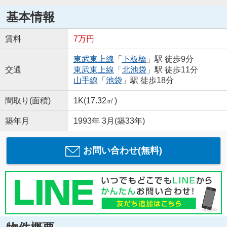
基本情報
賃料
7万円
東武東上線
「
下板橋
」駅 徒歩9分
交通
東武東上線
「
北池袋
」駅 徒歩11分
山手線
「
池袋
」駅 徒歩18分
間取り(面積)
1K(17.32㎡)
築年月
1993年 3月(築33年)
お問い合わせ(無料)