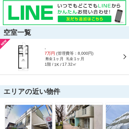
空室一覧
-
7万円
(管理費等：8,000円)
1ヶ月
1ヶ月
敷金
礼金
1階
17.32㎡
1K
エリアの近い物件