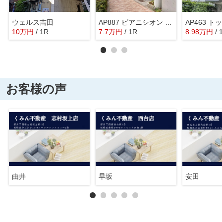
ウェルス吉田
AP887 ピアニシオン ブローニュ クレスト 504
AP463 ト
10
万
円
/ 1R
7.7
万
円
/ 1R
8.98
万
円
/ 
お客様の声
由井
早坂
安田