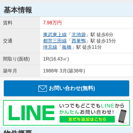
基本情報
賃料
7.98万円
東武東上線
「
北池袋
」駅 徒歩6分
交通
都営三田線
「
西巣鴨
」駅 徒歩15分
埼京線
「
板橋
」駅 徒歩11分
間取り(面積)
1R(16.43㎡)
築年月
1988年 3月(築38年)
お問い合わせ(無料)