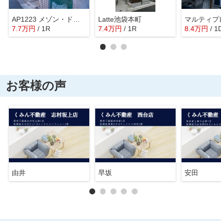
AP1223 メゾン・ド・アベイユ 105
Latte池袋本町
7.7
万
円
/ 1R
7.4
万
円
/ 1R
8.4
万
円
/ 1
お客様の声
由井
早坂
安田