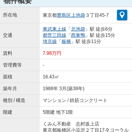
物件概要
所在地
東京都
豊島区
上池袋
３丁目45-7
東武東上線
「
北池袋
」駅 徒歩6分
交通
都営三田線
「
西巣鴨
」駅 徒歩15分
埼京線
「
板橋
」駅 徒歩11分
賃料
7.98万円
管理費等
-
面積
16.43㎡
築年月
1988年 3月(築38年)
種別 / 構造
マンション / 鉄筋コンクリート
階建
5階建 地下1階
くみん不動産 志村坂上店
東京都板橋区小豆沢２丁目17-9 コーラル