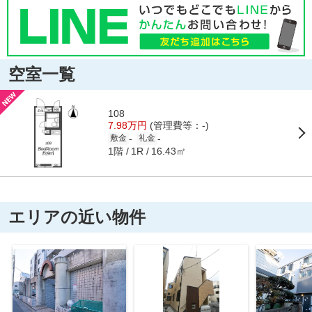
空室一覧
108
7.98万円
(管理費等：-)
-
-
敷金
礼金
1階
16.43㎡
1R
エリアの近い物件