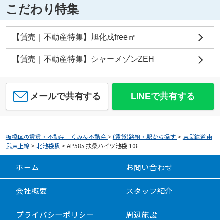
こだわり特集
【賃売｜不動産特集】旭化成free㎡
【賃売｜不動産特集】シャーメゾンZEH
メールで共有する
LINEで共有する
板橋区の賃貸・不動産｜くみん不動産
>
(賃貸)路線・駅から探す
>
東武鉄道東
武東上線
>
北池袋駅
>
AP585 扶桑ハイツ池袋 108
ホーム
お問い合わせ
会社概要
スタッフ紹介
プライバシーポリシー
周辺施設