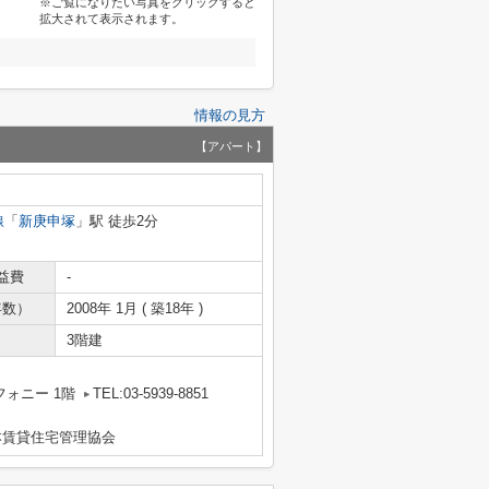
※ご覧になりたい写真をクリックすると
拡大されて表示されます。
情報の見方
【アパート】
線
「
新庚申塚
」駅 徒歩2分
益費
-
年数）
2008年 1月 ( 築18年 )
3階建
フォニー 1階
TEL:03-5939-8851
本賃貸住宅管理協会