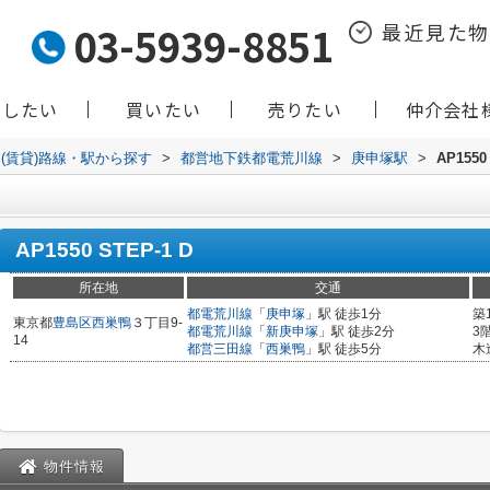
03-5939-8851
最近見た
貸したい
買いたい
売りたい
仲介会社
(賃貸)路線・駅から探す
>
都営地下鉄都電荒川線
>
庚申塚駅
>
AP1550
AP1550 STEP-1 D
所在地
交通
都電荒川線
「
庚申塚
」駅 徒歩1分
築
東京都
豊島区
西巣鴨
３丁目9-
都電荒川線
「
新庚申塚
」駅 徒歩2分
3
14
都営三田線
「
西巣鴨
」駅 徒歩5分
木
物件情報