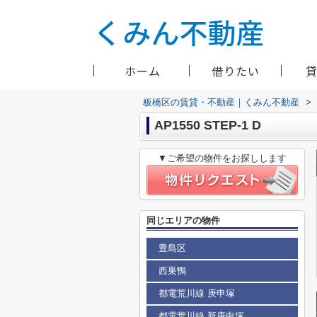
ホーム
借りたい
板橋区の賃貸・不動産｜くみん不動産
>
AP1550 STEP-1 D
▼ご希望の物件をお探しします
同じエリアの物件
豊島区
西巣鴨
都電荒川線 庚申塚
都電荒川線 新庚申塚