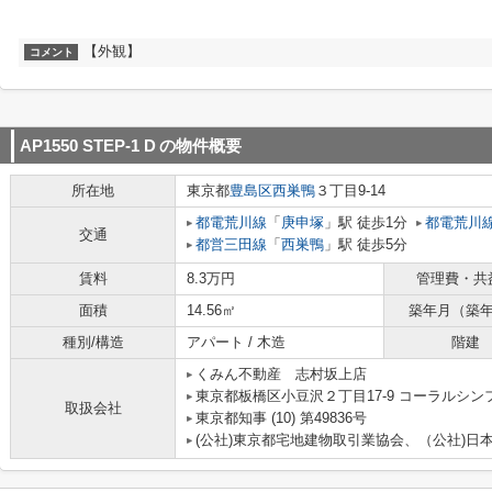
【外観】
コメント
AP1550 STEP-1 D
の物件概要
所在地
東京都
豊島区
西巣鴨
３丁目9-14
都電荒川線
「
庚申塚
」駅 徒歩1分
都電荒川
交通
都営三田線
「
西巣鴨
」駅 徒歩5分
賃料
8.3万円
管理費・共
面積
14.56㎡
築年月（築
種別/構造
アパート / 木造
階建
くみん不動産 志村坂上店
東京都板橋区小豆沢２丁目17-9 コーラルシン
取扱会社
東京都知事 (10) 第49836号
(公社)東京都宅地建物取引業協会、（公社)日