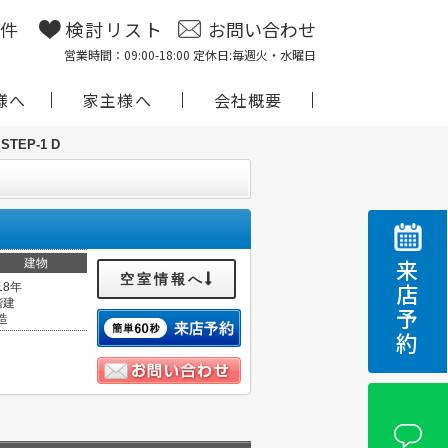
物件
検討リスト
お問い合わせ
営業時間：09:00-18:00 定休日:毎週火・水曜日
様へ
家主様へ
会社概要
 STEP-1 D
建物
来店予約
空室情報へ
18年
階建
造