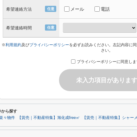
メール
電話
希望連絡方法
任意
希望連絡時間
任意
※
利用規約
及び
プライバシーポリシー
を必ずお読みください。左記内容に同
さい。
プライバシーポリシーに同意しま
未入力項目がありま
条件から探す
楽々物件
【賃売｜不動産特集】旭化成free㎡
【賃売｜不動産特集】シャーメ