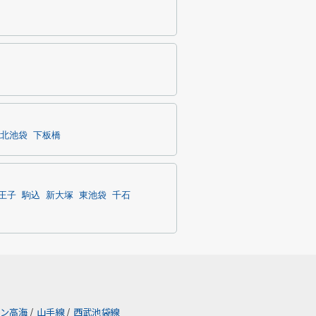
北池袋
下板橋
王子
駒込
新大塚
東池袋
千石
ン高海
/
山手線
/
西武池袋線