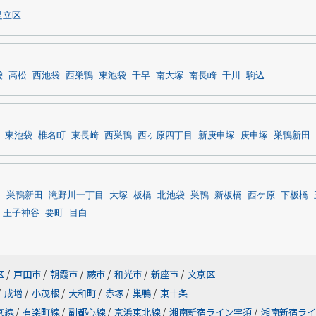
足立区
袋
高松
西池袋
西巣鴨
東池袋
千早
南大塚
南長崎
千川
駒込
東池袋
椎名町
東長崎
西巣鴨
西ヶ原四丁目
新庚申塚
庚申塚
巣鴨新田
目
巣鴨新田
滝野川一丁目
大塚
板橋
北池袋
巣鴨
新板橋
西ケ原
下板橋
王子神谷
要町
目白
区
/
戸田市
/
朝霞市
/
蕨市
/
和光市
/
新座市
/
文京区
/
成増
/
小茂根
/
大和町
/
赤塚
/
巣鴨
/
東十条
京線
/
有楽町線
/
副都心線
/
京浜東北線
/
湘南新宿ライン宇須
/
湘南新宿ライ