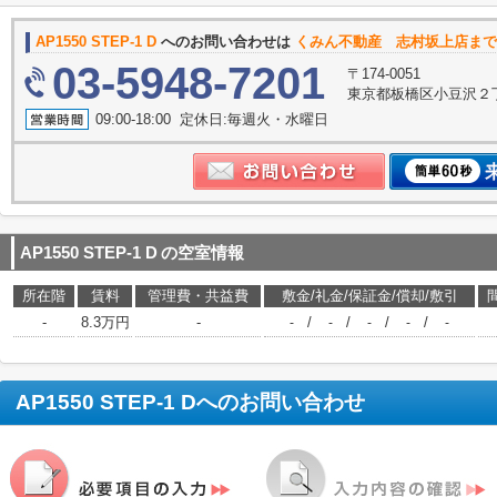
AP1550 STEP-1 D
へのお問い合わせは
くみん不動産 志村坂上店まで
03-5948-7201
〒174-0051
東京都板橋区小豆沢２丁
09:00-18:00 定休日:毎週火・水曜日
AP1550 STEP-1 D
の空室情報
所在階
賃料
管理費・共益費
敷金/礼金/保証金/償却/敷引
-
8.3万円
-
/
/
/
/
-
-
-
-
-
AP1550 STEP-1 D
へのお問い合わせ