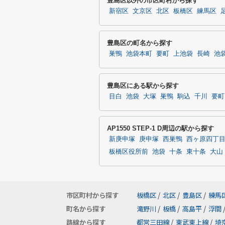
豊島区以外の市区町村から探す
新宿区
文京区
北区
板橋区
練馬区
豊島区の町名から探す
巣鴨
池袋本町
要町
上池袋
長崎
池
豊島区にある駅から探す
目白
池袋
大塚
巣鴨
駒込
千川
要町
AP1550 STEP-1 D周辺の駅から探す
新庚申塚
庚申塚
西巣鴨
西ヶ原四丁
板橋区役所前
池袋
十条
東十条
大山
市区町村から探す
板橋区
/
北区
/
豊島区
/
練馬
町名から探す
滝野川
/
板橋
/
高島平
/
浮間
路線から探す
都営三田線
/
東武東上線
/
埼