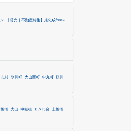
ン
【賃売｜不動産特集】旭化成free㎡
志村
氷川町
大山西町
中丸町
桜川
新板橋
大山
中板橋
ときわ台
上板橋