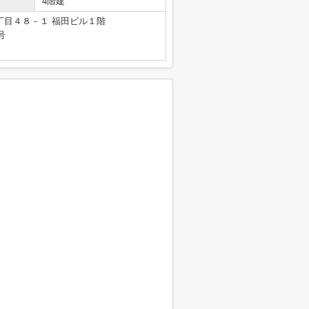
4階建
丁目４８－１ 福田ビル１階
号