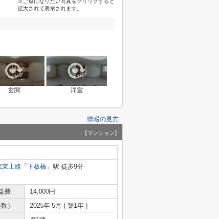
※ご覧になりたい写真をクリックすると
拡大されて表示されます。
玄関
洋室
情報の見方
【マンション】
武東上線
「
下板橋
」駅 徒歩9分
益費
14,000円
年数）
2025年 5月 ( 築1年 )