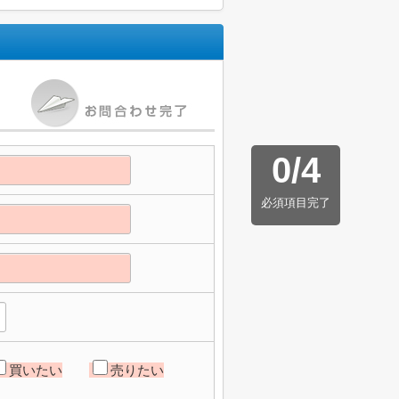
0
/
4
必須項目完了
買いたい
売りたい