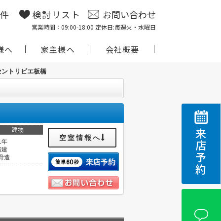
物件
検討リスト
お問い合わせ
営業時間：09:00-18:00 定休日:毎週火・水曜日
様へ
家主様へ
会社概要
セントリビエ板橋
建物
来店予約
空室情報へ
1年
階建
骨造