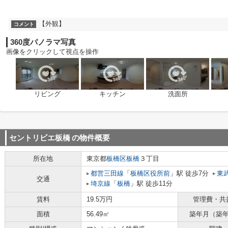
【外観】
コメント
360度パノラマ写真
画像をクリックして視点を操作
リビング
キッチン
洗面所
セントリビエ板橋
の物件概要
所在地
東京都
板橋区
板橋
３丁目
都営三田線
「
板橋区役所前
」駅 徒歩7分
東
交通
埼京線
「
板橋
」駅 徒歩11分
賃料
19.5万円
管理費・共
面積
56.49㎡
築年月（築