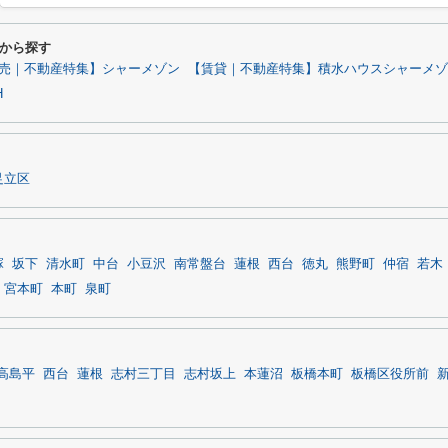
から探す
売｜不動産特集】シャーメゾン
【賃貸｜不動産特集】積水ハウスシャーメゾ
H
足立区
塚
坂下
清水町
中台
小豆沢
南常盤台
蓮根
西台
徳丸
熊野町
仲宿
若木
宮本町
本町
泉町
高島平
西台
蓮根
志村三丁目
志村坂上
本蓮沼
板橋本町
板橋区役所前