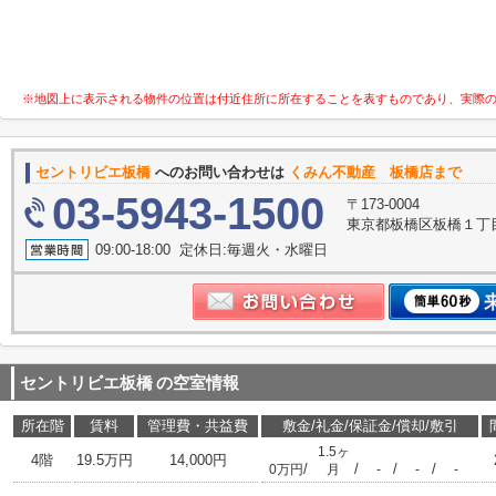
※地図上に表示される物件の位置は付近住所に所在することを表すものであり、実際
セントリビエ板橋
へのお問い合わせは
くみん不動産 板橋店まで
03-5943-1500
〒173-0004
東京都板橋区板橋１丁
09:00-18:00 定休日:毎週火・水曜日
セントリビエ板橋
の空室情報
所在階
賃料
管理費・共益費
敷金/礼金/保証金/償却/敷引
1.5ヶ
4階
19.5万円
14,000円
/
/
/
/
0万円
月
-
-
-