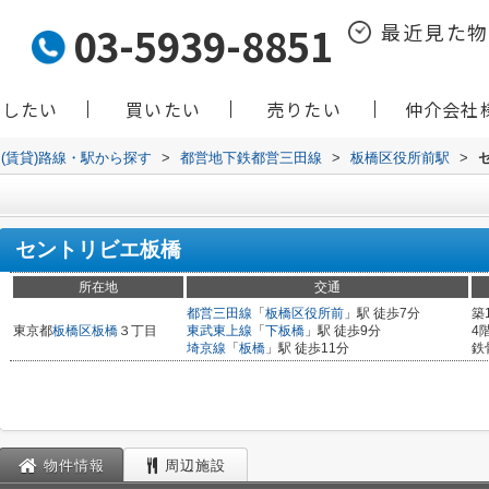
03-5939-8851
最近見た
貸したい
買いたい
売りたい
仲介会社
(賃貸)路線・駅から探す
>
都営地下鉄都営三田線
>
板橋区役所前駅
>
セントリビエ板橋
所在地
交通
都営三田線
「
板橋区役所前
」駅 徒歩7分
築
東京都
板橋区
板橋
３丁目
東武東上線
「
下板橋
」駅 徒歩9分
4
埼京線
「
板橋
」駅 徒歩11分
鉄
物件情報
周辺施設