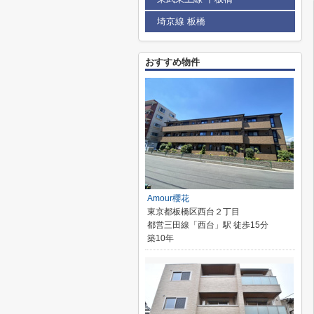
埼京線 板橋
おすすめ物件
Amour櫻花
東京都板橋区西台２丁目
都営三田線「西台」駅 徒歩15分
築10年