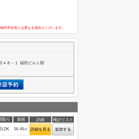
の物件所在地とは異なる場合がございます。
目４８－１ 福田ビル１階
間取り
面積
詳細
検討リスト
2LDK
56.49㎡
詳細を見る
追加する