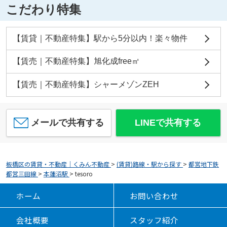
こだわり特集
【賃貸｜不動産特集】駅から5分以内！楽々物件
【賃売｜不動産特集】旭化成free㎡
【賃売｜不動産特集】シャーメゾンZEH
メールで共有する
LINEで共有する
板橋区の賃貸・不動産｜くみん不動産
>
(賃貸)路線・駅から探す
>
都営地下鉄
都営三田線
>
本蓮沼駅
>
tesoro
ホーム
お問い合わせ
会社概要
スタッフ紹介