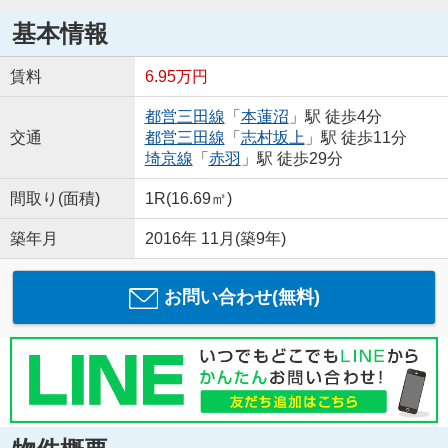
基本情報
賃料
6.95万円
都営三田線
「
本蓮沼
」駅 徒歩4分
交通
都営三田線
「
志村坂上
」駅 徒歩11分
埼京線
「
赤羽
」駅 徒歩29分
間取り(面積)
1R(16.69㎡)
築年月
2016年 11月(築9年)
お問い合わせ(無料)