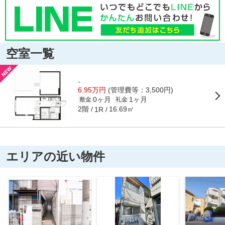
空室一覧
-
6.95万円
(管理費等：3,500円)
0ヶ月
1ヶ月
敷金
礼金
2階
16.69㎡
1R
エリアの近い物件