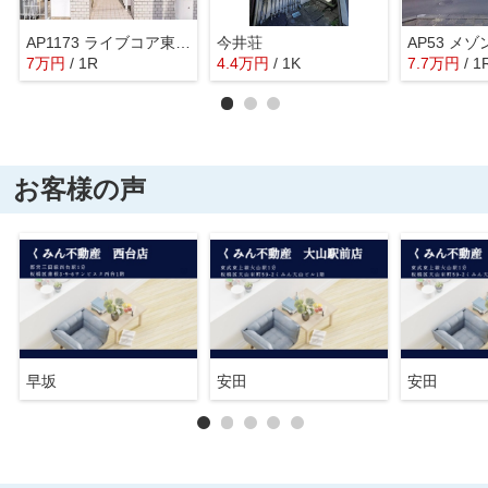
AP1173 ライブコア東武練馬 103
今井荘
7
万
円
/ 1R
4.4
万
円
/ 1K
7.7
万
円
/ 1
お客様の声
早坂
安田
安田