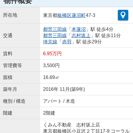
物件概要
所在地
東京都
板橋区
蓮沼町
47-3
都営三田線
「
本蓮沼
」駅 徒歩4分
交通
都営三田線
「
志村坂上
」駅 徒歩11分
埼京線
「
赤羽
」駅 徒歩29分
賃料
6.95万円
管理費等
3,500円
面積
16.69㎡
築年月
2016年 11月(築9年)
種別 / 構造
アパート / 木造
階建
2階建
くみん不動産 志村坂上店
東京都板橋区小豆沢２丁目17-9 コーラル