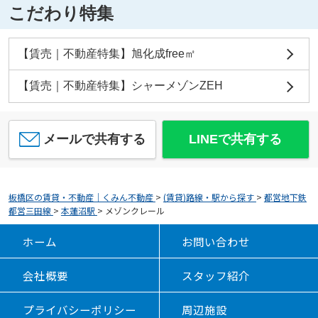
こだわり特集
【賃売｜不動産特集】旭化成free㎡
【賃売｜不動産特集】シャーメゾンZEH
メールで共有する
LINEで共有する
板橋区の賃貸・不動産｜くみん不動産
>
(賃貸)路線・駅から探す
>
都営地下鉄
都営三田線
>
本蓮沼駅
>
メゾンクレール
ホーム
お問い合わせ
会社概要
スタッフ紹介
プライバシーポリシー
周辺施設