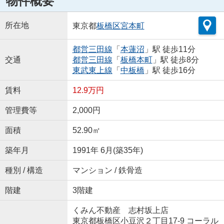
物件概要
所在地
東京都
板橋区
宮本町
都営三田線
「
本蓮沼
」駅 徒歩11分
交通
都営三田線
「
板橋本町
」駅 徒歩8分
東武東上線
「
中板橋
」駅 徒歩16分
賃料
12.9万円
管理費等
2,000円
面積
52.90㎡
築年月
1991年 6月(築35年)
種別 / 構造
マンション / 鉄骨造
階建
3階建
くみん不動産 志村坂上店
東京都板橋区小豆沢２丁目17-9 コーラル