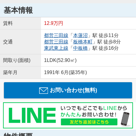
基本情報
賃料
12.9万円
都営三田線
「
本蓮沼
」駅 徒歩11分
交通
都営三田線
「
板橋本町
」駅 徒歩8分
東武東上線
「
中板橋
」駅 徒歩16分
間取り(面積)
1LDK(52.90㎡)
築年月
1991年 6月(築35年)
お問い合わせ(無料)