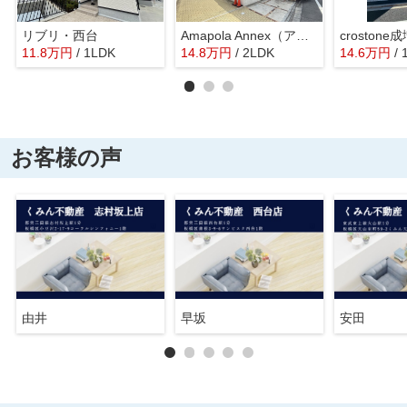
リブリ・西台
Amapola Annex（アマポーラ アネックス）
crostone
11.8
万
円
/ 1LDK
14.8
万
円
/ 2LDK
14.6
万
円
/
お客様の声
由井
早坂
安田