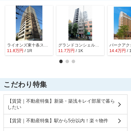
ライオンズ東十条ステーションプラザ
グランドコンシェルジュ西巣鴨アジールコート
11.8
万
円
/ 1R
11.7
万
円
/ 1K
14.4
万
円
/ 
こだわり特集
【賃貸｜不動産特集】新築・築浅キレイ部屋で暮ら
したい
【賃貸｜不動産特集】駅から5分以内！楽々物件