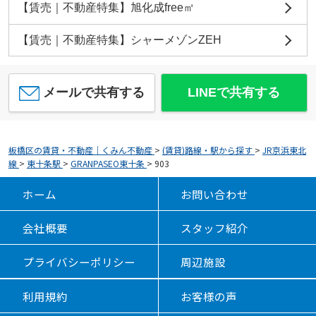
【賃売｜不動産特集】旭化成free㎡
【賃売｜不動産特集】シャーメゾンZEH
メールで共有する
LINEで共有する
板橋区の賃貸・不動産｜くみん不動産
>
(賃貸)路線・駅から探す
>
JR京浜東北
線
>
東十条駅
>
GRANPASEO東十条
>
903
ホーム
お問い合わせ
会社概要
スタッフ紹介
プライバシーポリシー
周辺施設
利用規約
お客様の声