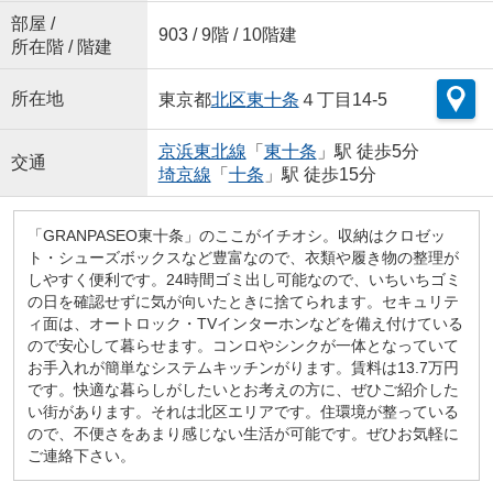
部屋 /
903 / 9階 / 10階建
所在階 / 階建
所在地
東京都
北区
東十条
４丁目14-5
京浜東北線
「
東十条
」駅 徒歩5分
交通
埼京線
「
十条
」駅 徒歩15分
「GRANPASEO東十条」のここがイチオシ。収納はクロゼッ
ト・シューズボックスなど豊富なので、衣類や履き物の整理が
しやすく便利です。24時間ゴミ出し可能なので、いちいちゴミ
の日を確認せずに気が向いたときに捨てられます。セキュリテ
ィ面は、オートロック・TVインターホンなどを備え付けている
ので安心して暮らせます。コンロやシンクが一体となっていて
お手入れが簡単なシステムキッチンがります。賃料は13.7万円
です。快適な暮らしがしたいとお考えの方に、ぜひご紹介した
い街があります。それは北区エリアです。住環境が整っている
ので、不便さをあまり感じない生活が可能です。ぜひお気軽に
ご連絡下さい。