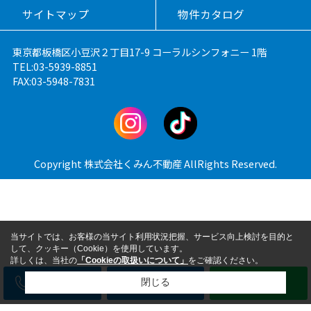
サイトマップ
物件カタログ
東京都板橋区小豆沢２丁目17-9 コーラルシンフォニー 1階
TEL:03-5939-8851
FAX:03-5948-7831
Copyright 株式会社くみん不動産 AllRights Reserved.
当サイトでは、お客様の当サイト利用状況把握、サービス向上検討を目的と
して、クッキー（Cookie）を使用しています。
詳しくは、当社の
「Cookieの取扱いについて」
をご確認ください。
電話
メール
LINE
閉じる