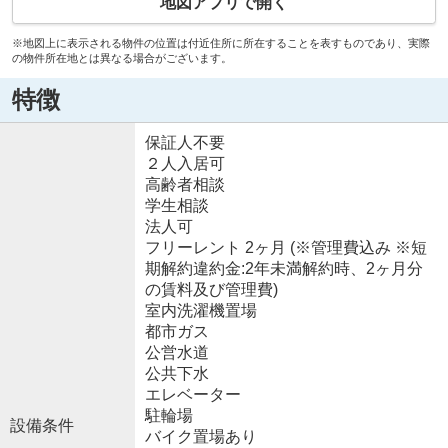
地図アプリで開く
※地図上に表示される物件の位置は付近住所に所在することを表すものであり、実際
の物件所在地とは異なる場合がございます。
特徴
保証人不要
２人入居可
高齢者相談
学生相談
法人可
フリーレント 2ヶ月 (※管理費込み ※短
期解約違約金:2年未満解約時、2ヶ月分
の賃料及び管理費)
室内洗濯機置場
都市ガス
公営水道
公共下水
エレベーター
駐輪場
設備条件
バイク置場あり