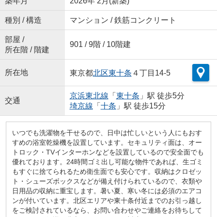
築年月
2026年 2月(新築)
種別 / 構造
マンション / 鉄筋コンクリート
部屋 /
901 / 9階 / 10階建
所在階 / 階建
所在地
東京都
北区
東十条
４丁目14-5
京浜東北線
「
東十条
」駅 徒歩5分
交通
埼京線
「
十条
」駅 徒歩15分
いつでも洗濯物を干せるので、日中は忙しいという人にもおす
すめの浴室乾燥機を設置しています。セキュリティ面は、オー
トロック・TVインターホンなどを設置しているので安全面でも
優れております。24時間ゴミ出し可能な物件であれば、生ゴミ
もすぐに捨てられるため衛生面でも安心です。収納はクロゼッ
ト・シューズボックスなどが備え付けられているので、衣類や
日用品の収納に重宝します。暑い夏、寒い冬には必須のエアコ
ンが付いています。北区エリアや東十条付近までのお引っ越し
をご検討されているなら、お問い合わせやご連絡をお待ちして