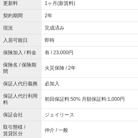
更新料
1ヶ月(新賃料)
契約期間
2年
現況
完成済み
入居可能日
即時
保険加入 / 料金
有 / 23,000円
保険名 / 保険期
火災保険 / 2年
間
保証人代行義務
必加入
保証人代行利用
初回保証料:50% 月額保証料:1,000円
料
保証会社
ジェイリース
取引態様 /
仲介 / 一般
賃貸区分