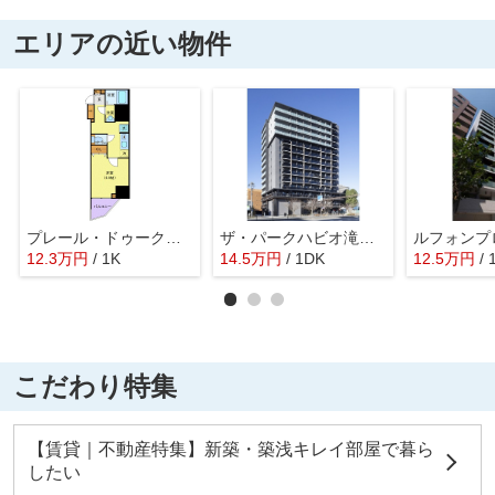
エリアの近い物件
プレール・ドゥーク西巣鴨
ザ・パークハビオ滝野川
12.3
万
円
/ 1K
14.5
万
円
/ 1DK
12.5
万
円
/ 
こだわり特集
【賃貸｜不動産特集】新築・築浅キレイ部屋で暮ら
したい