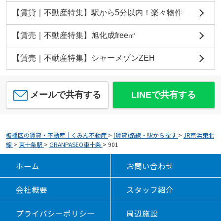
【賃貸｜不動産特集】駅から5分以内！楽々物件
【賃売｜不動産特集】旭化成free㎡
【賃売｜不動産特集】シャーメゾンZEH
メールで共有する
LINEで共有する
板橋区の賃貸・不動産｜くみん不動産
>
(賃貸)路線・駅から探す
>
JR京浜東北
線
>
東十条駅
>
GRANPASEO東十条
>
901
ホーム
お問い合わせ
会社概要
スタッフ紹介
プライバシーポリシー
周辺施設