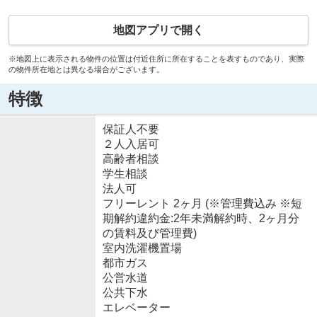
地図アプリで開く
※地図上に表示される物件の位置は付近住所に所在することを表すものであり、実際
の物件所在地とは異なる場合がございます。
特徴
保証人不要
２人入居可
高齢者相談
学生相談
法人可
フリーレント 2ヶ月 (※管理費込み ※短
期解約違約金:2年未満解約時、2ヶ月分
の賃料及び管理費)
室内洗濯機置場
都市ガス
公営水道
公共下水
エレベーター