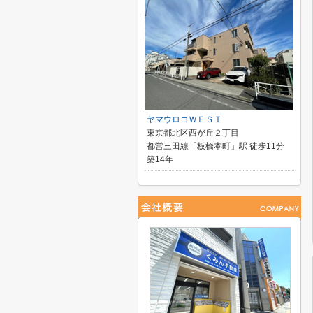
ヤマウロコＷＥＳＴ
東京都北区西が丘２丁目
都営三田線「板橋本町」駅 徒歩11分
築14年