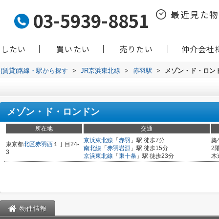
03-5939-8851
最近見た
貸したい
買いたい
売りたい
仲介会社
(賃貸)路線・駅から探す
>
JR京浜東北線
>
赤羽駅
>
メゾン・ド・ロン
メゾン・ド・ロンドン
所在地
交通
京浜東北線
「
赤羽
」駅 徒歩7分
築
東京都
北区
赤羽西
１丁目24-
南北線
「
赤羽岩淵
」駅 徒歩15分
2
3
京浜東北線
「
東十条
」駅 徒歩23分
木
物件情報