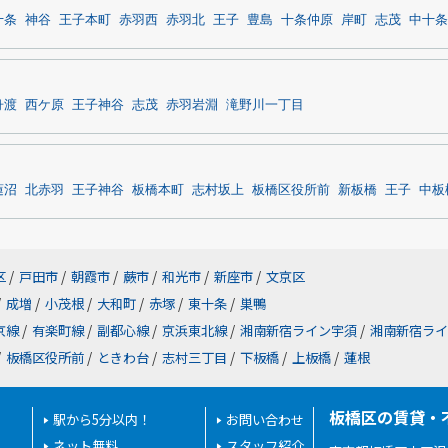
十条
神谷
王子本町
赤羽西
赤羽北
王子
豊島
十条仲原
岸町
志茂
中十条
舟渡
西ケ原
王子神谷
志茂
赤羽岩淵
滝野川一丁目
蓮沼
北赤羽
王子神谷
板橋本町
志村坂上
板橋区役所前
新板橋
王子
中板
区
/
戸田市
/
朝霞市
/
蕨市
/
和光市
/
新座市
/
文京区
/
成増
/
小茂根
/
大和町
/
赤塚
/
東十条
/
巣鴨
京線
/
有楽町線
/
副都心線
/
京浜東北線
/
湘南新宿ライン宇須
/
湘南新宿ライ
/
板橋区役所前
/
ときわ台
/
志村三丁目
/
下板橋
/
上板橋
/
蓮根
板橋区の賃貸・
駅から5分以内！
お問い合わせ
ネット無料
スタッフ紹介