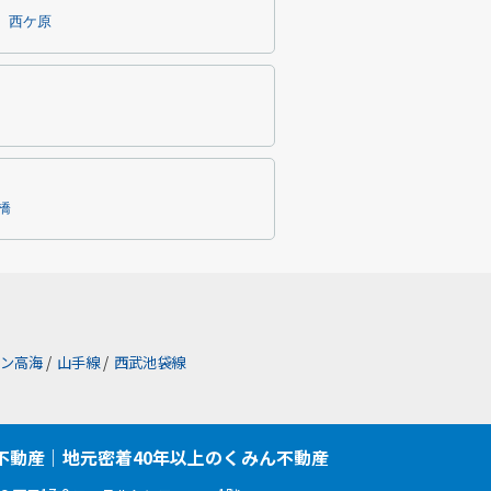
西ケ原
橋
ン高海
/
山手線
/
西武池袋線
不動産｜地元密着40年以上のくみん不動産