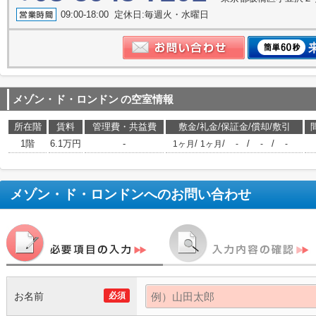
09:00-18:00 定休日:毎週火・水曜日
メゾン・ド・ロンドン
の空室情報
所在階
賃料
管理費・共益費
敷金/礼金/保証金/償却/敷引
1階
6.1万円
-
/
/
/
/
1ヶ月
1ヶ月
-
-
-
メゾン・ド・ロンドン
へのお問い合わせ
お名前
必須