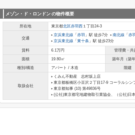
メゾン・ド・ロンドン
の物件概要
所在地
東京都
北区
赤羽西
１丁目24-3
京浜東北線
「
赤羽
」駅 徒歩7分
南北線
「
赤
交通
京浜東北線
「
東十条
」駅 徒歩23分
賃料
6.1万円
管理費・共
面積
19.80㎡
築年月（築
種別/構造
アパート / 木造
階建
くみん不動産 志村坂上店
東京都板橋区小豆沢２丁目17-9 コーラルシン
取扱会社
東京都知事 (10) 第49836号
(公社)東京都宅地建物取引業協会、（公社)日