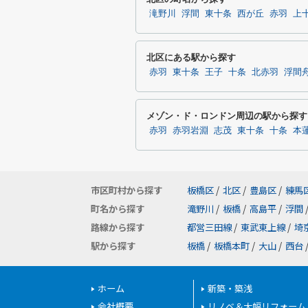
滝野川
浮間
東十条
西が丘
赤羽
上
北区にある駅から探す
赤羽
東十条
王子
十条
北赤羽
浮間
メゾン・ド・ロンドン周辺の駅から探す
赤羽
赤羽岩淵
志茂
東十条
十条
本
市区町村から探す
板橋区
/
北区
/
豊島区
/
練馬
町名から探す
滝野川
/
板橋
/
高島平
/
浮間
路線から探す
都営三田線
/
東武東上線
/
埼
駅から探す
板橋
/
板橋本町
/
大山
/
西台
ホーム
新築・築浅
会社概要
リノベ＆大幅リフォーム