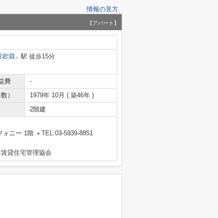
情報の見方
【アパート】
羽岩淵
」駅 徒歩15分
益費
-
年数）
1979年 10月 ( 築46年 )
2階建
フォニー 1階
TEL:03-5939-8851
本賃貸住宅管理協会