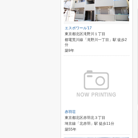
エスポワール'17
東京都北区滝野川１丁目
都電荒川線「滝野川一丁目」駅 徒歩2
分
築9年
赤羽荘
東京都北区赤羽北３丁目
埼京線「北赤羽」駅 徒歩11分
築55年