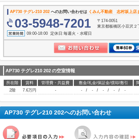
AP730 テグレ210 202
へのお問い合わせは
くみん不動産 志村坂上店
03-5948-7201
〒174-0051
東京都板橋区小豆沢２丁
09:00-18:00 定休日:毎週火・水曜日
AP730 テグレ210 202
の空室情報
所在階
賃料
管理費・共益費
敷金/礼金/保証金/償却/敷引
2階
7.6万円
-
/
/
/
/
-
-
-
-
-
AP730 テグレ210 202
へのお問い合わせ