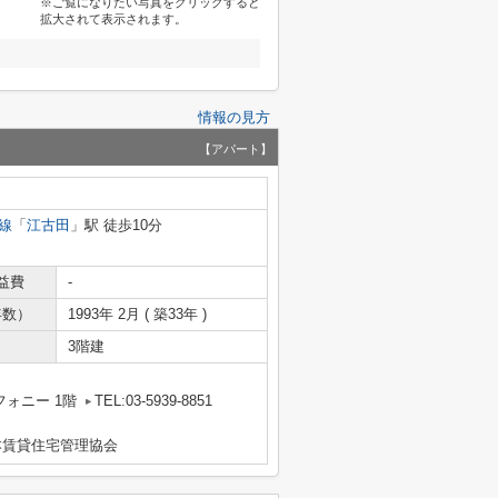
※ご覧になりたい写真をクリックすると
拡大されて表示されます。
情報の見方
【アパート】
線
「
江古田
」駅 徒歩10分
益費
-
年数）
1993年 2月 ( 築33年 )
3階建
フォニー 1階
TEL:03-5939-8851
本賃貸住宅管理協会