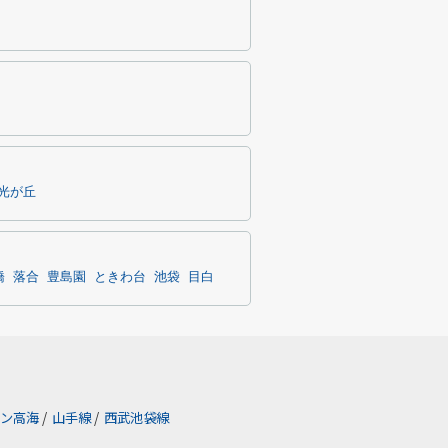
光が丘
橋
落合
豊島園
ときわ台
池袋
目白
ン高海
/
山手線
/
西武池袋線