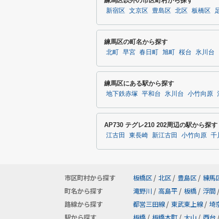
練馬区以外の市区町村から探す
新宿区
文京区
豊島区
北区
板橋区
練馬区の町名から探す
北町
早宮
春日町
旭町
桜台
氷川台
練馬区にある駅から探す
地下鉄赤塚
平和台
氷川台
小竹向原
AP730 テグレ210 202周辺の駅から探す
江古田
東長崎
新江古田
小竹向原
千
市区町村から探す
板橋区
/
北区
/
豊島区
/
練馬
町名から探す
滝野川
/
高島平
/
板橋
/
浮間
路線から探す
都営三田線
/
東武東上線
/
埼
駅から探す
板橋
/
板橋本町
/
大山
/
西台