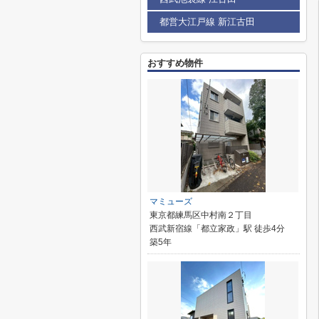
都営大江戸線 新江古田
おすすめ物件
マミューズ
東京都練馬区中村南２丁目
西武新宿線「都立家政」駅 徒歩4分
築5年