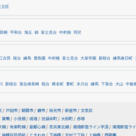
足立区
田柄
平和台
旭丘
錦
富士見台
中村南
羽沢
江古田
桜台
練馬
豊島園
中村橋
富士見台
大泉学園
新桜台
練馬春日町
川
新桜台
落合南長崎
桜台
椎名町
要町
氷川台
練馬
下落合
大山
中板
区
/
戸田市
/
朝霞市
/
蕨市
/
和光市
/
新座市
/
文京区
/
巣鴨
/
小茂根
/
成増
/
池袋本町
/
大和町
/
赤塚
京線
/
有楽町線
/
副都心線
/
京浜東北線
/
湘南新宿ライン宇須
/
湘南新宿ライ
/
板橋区役所前
/
ときわ台
/
下板橋
/
志村三丁目
/
上板橋
/
西巣鴨