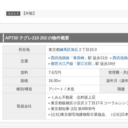
【外観】
コメント
AP730 テグレ210 202
の物件概要
所在地
東京都
練馬区
旭丘
２丁目10-3
西武池袋線
「
東長崎
」駅 徒歩11分
西武池袋
交通
都営大江戸線
「
新江古田
」駅 徒歩14分
賃料
7.6万円
管理費・共
面積
16.00㎡
築年月（築
種別/構造
アパート / 木造
階建
くみん不動産 志村坂上店
東京都板橋区小豆沢２丁目17-9 コーラルシン
取扱会社
東京都知事 (10) 第49836号
(公社)東京都宅地建物取引業協会、（公社)日