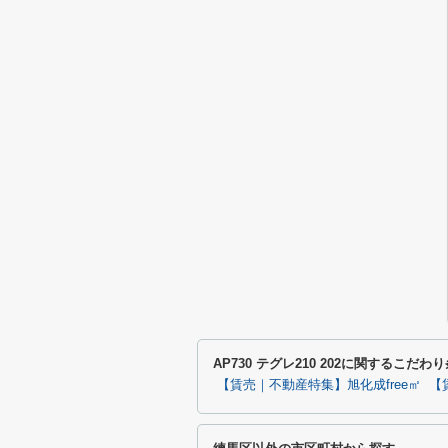
AP730 テグレ210 202に関するこだ
【賃売｜不動産特集】旭化成free㎡
【