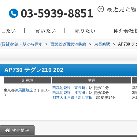
03-5939-8851
最近見た
貸したい
買いたい
売りたい
仲介会社
(賃貸)路線・駅から探す
>
西武鉄道西武池袋線
>
東長崎駅
>
AP730 テ
AP730 テグレ210 202
所在地
交通
西武池袋線
「
東長崎
」駅 徒歩11分
築
東京都
練馬区
旭丘
２丁目10-
西武池袋線
「
江古田
」駅 徒歩10分
3
3
都営大江戸線
「
新江古田
」駅 徒歩14分
木
物件情報