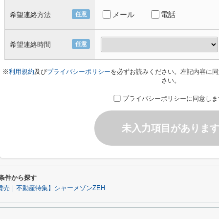
メール
電話
希望連絡方法
任意
希望連絡時間
任意
※
利用規約
及び
プライバシーポリシー
を必ずお読みください。左記内容に同
さい。
プライバシーポリシーに同意しま
未入力項目がありま
わり条件から探す
賃売｜不動産特集】シャーメゾンZEH