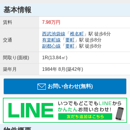
基本情報
賃料
7.98万円
西武池袋線
「
椎名町
」駅 徒歩6分
交通
有楽町線
「
要町
」駅 徒歩8分
副都心線
「
要町
」駅 徒歩8分
間取り(面積)
1R(13.84㎡)
築年月
1984年 8月(築42年)
お問い合わせ(無料)