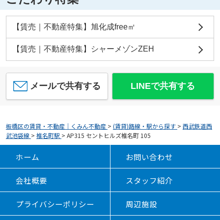
【賃売｜不動産特集】旭化成free㎡
【賃売｜不動産特集】シャーメゾンZEH
メールで共有する
LINEで共有する
板橋区の賃貸・不動産｜くみん不動産
>
(賃貸)路線・駅から探す
>
西武鉄道西
武池袋線
>
椎名町駅
>
AP315 セントヒルズ椎名町 105
ホーム
お問い合わせ
会社概要
スタッフ紹介
プライバシーポリシー
周辺施設