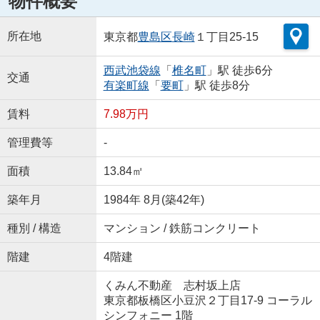
物件概要
所在地
東京都
豊島区
長崎
１丁目25-15
西武池袋線
「
椎名町
」駅 徒歩6分
交通
有楽町線
「
要町
」駅 徒歩8分
賃料
7.98万円
管理費等
-
面積
13.84㎡
築年月
1984年 8月(築42年)
種別 / 構造
マンション / 鉄筋コンクリート
階建
4階建
くみん不動産 志村坂上店
東京都板橋区小豆沢２丁目17-9 コーラル
シンフォニー 1階