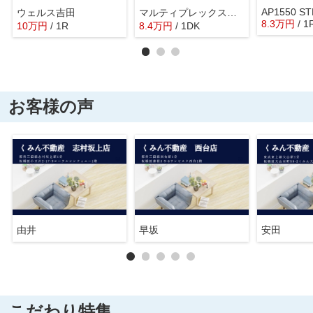
AP1550 ST
ウェルス吉田
マルティプレックス要町
8.3
万
円
/ 1
10
万
円
/ 1R
8.4
万
円
/ 1DK
お客様の声
由井
早坂
安田
こだわり特集