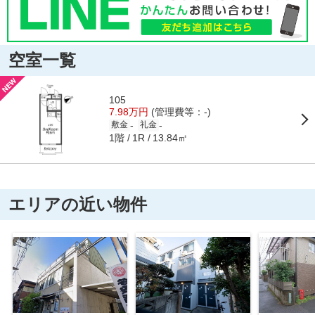
空室一覧
105
7.98万円
(管理費等：-)
-
-
敷金
礼金
1階
13.84㎡
1R
エリアの近い物件