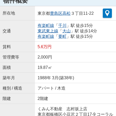
物件概要
所在地
東京都
豊島区
高松
３丁目11-22
有楽町線
「
千川
」駅 徒歩15分
交通
東武東上線
「
大山
」駅 徒歩14分
有楽町線
「
要町
」駅 徒歩15分
賃料
5.6万円
管理費等
2,000円
面積
19.87㎡
築年月
1988年 3月(築38年)
種別 / 構造
アパート / 木造
階建
2階建
くみん不動産 志村坂上店
東京都板橋区小豆沢２丁目17-9 コーラル