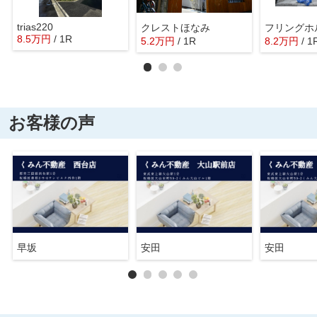
trias220
クレストほなみ
フリングホ
8.5
万
円
/ 1R
5.2
万
円
/ 1R
8.2
万
円
/ 1
お客様の声
早坂
安田
安田