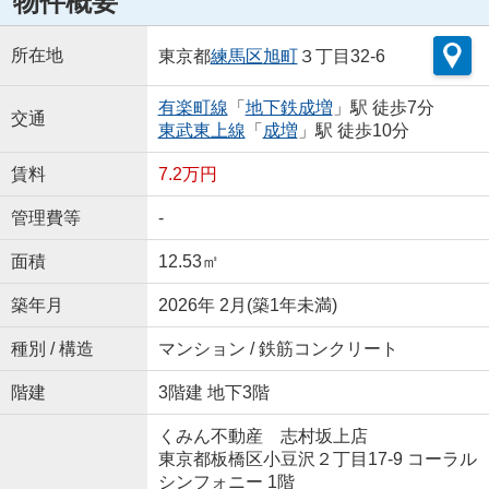
物件概要
所在地
東京都
練馬区
旭町
３丁目32-6
有楽町線
「
地下鉄成増
」駅 徒歩7分
交通
東武東上線
「
成増
」駅 徒歩10分
賃料
7.2万円
管理費等
-
面積
12.53㎡
築年月
2026年 2月(築1年未満)
種別 / 構造
マンション / 鉄筋コンクリート
階建
3階建 地下3階
くみん不動産 志村坂上店
東京都板橋区小豆沢２丁目17-9 コーラル
シンフォニー 1階