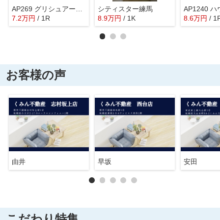
AP269 グリシュアーヴ旭町 104
シティスター練馬
7.2
万
円
/ 1R
8.9
万
円
/ 1K
8.6
万
円
/ 1
お客様の声
由井
早坂
安田
こだわり特集