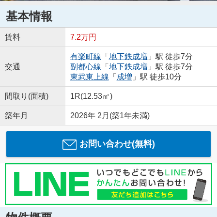
基本情報
賃料
7.2万円
有楽町線
「
地下鉄成増
」駅 徒歩7分
交通
副都心線
「
地下鉄成増
」駅 徒歩7分
東武東上線
「
成増
」駅 徒歩10分
間取り(面積)
1R(12.53㎡)
築年月
2026年 2月(築1年未満)
お問い合わせ(無料)