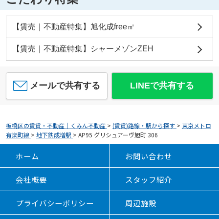
【賃売｜不動産特集】旭化成free㎡
【賃売｜不動産特集】シャーメゾンZEH
メールで共有する
LINEで共有する
板橋区の賃貸・不動産｜くみん不動産
>
(賃貸)路線・駅から探す
>
東京メトロ
有楽町線
>
地下鉄成増駅
>
AP95 グリシュアーヴ旭町 306
ホーム
お問い合わせ
会社概要
スタッフ紹介
プライバシーポリシー
周辺施設