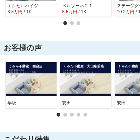
エクセルハイツ
ベルゾーネ２１
8.3
万
円
/ 1K
5.5
万
円
/ 1K
10.2
万
円
/ 
お客様の声
早坂
安田
安田
こだわり特集