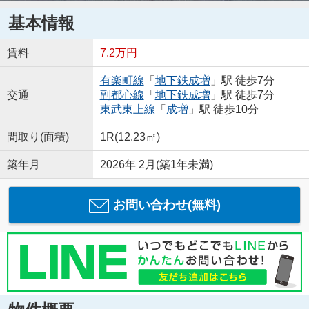
基本情報
賃料
7.2万円
有楽町線
「
地下鉄成増
」駅 徒歩7分
交通
副都心線
「
地下鉄成増
」駅 徒歩7分
東武東上線
「
成増
」駅 徒歩10分
間取り(面積)
1R(12.23㎡)
築年月
2026年 2月(築1年未満)
お問い合わせ(無料)