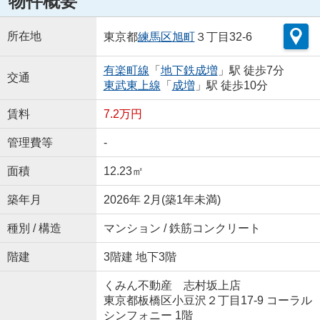
物件概要
所在地
東京都
練馬区
旭町
３丁目32-6
有楽町線
「
地下鉄成増
」駅 徒歩7分
交通
東武東上線
「
成増
」駅 徒歩10分
賃料
7.2万円
管理費等
-
面積
12.23㎡
築年月
2026年 2月(築1年未満)
種別 / 構造
マンション / 鉄筋コンクリート
階建
3階建 地下3階
くみん不動産 志村坂上店
東京都板橋区小豆沢２丁目17-9 コーラル
シンフォニー 1階