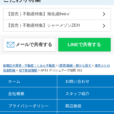
【賃売｜不動産特集】旭化成free㎡
【賃売｜不動産特集】シャーメゾンZEH
メールで共有する
LINEで共有する
板橋区の賃貸・不動産｜くみん不動産
>
(賃貸)路線・駅から探す
>
東京メトロ
有楽町線
>
地下鉄成増駅
>
AP93 グリシュアーヴ旭町 302
ホーム
お問い合わせ
会社概要
スタッフ紹介
プライバシーポリシー
周辺施設