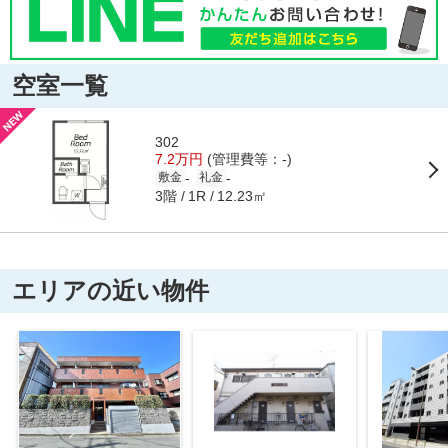
空室一覧
302
7.2万円
(管理費等：-)
-
-
敷金
礼金
3階
12.23㎡
1R
エリアの近い物件