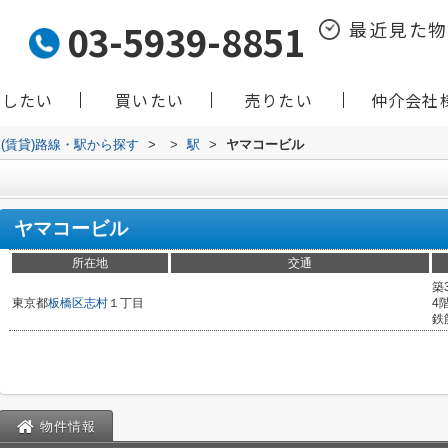
03-5939-8851
最近見た
貸したい
買いたい
売りたい
仲介会社
(賃貸)路線・駅から探す
>
>
駅
>
ヤマコービル
ヤマコービル
所在地
交通
築
東京都
板橋区
志村
１丁目
4
鉄
物件情報