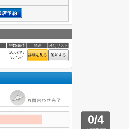
引
坪数/面積
詳細
検討リスト
28.87坪 /
詳細を見る
追加する
-
95.46㎡
0
/
4