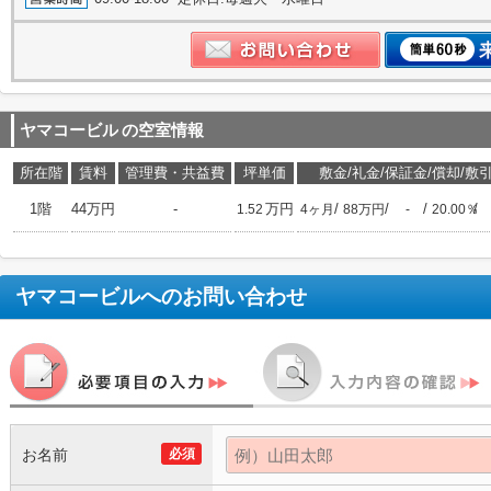
ヤマコービル
の空室情報
所在階
賃料
管理費・共益費
坪単価
敷金/礼金/保証金/償却/敷
1階
44万円
-
万円
/
/
/
/
1.52
4ヶ月
88万円
-
20.00％
ヤマコービル
へのお問い合わせ
お名前
必須