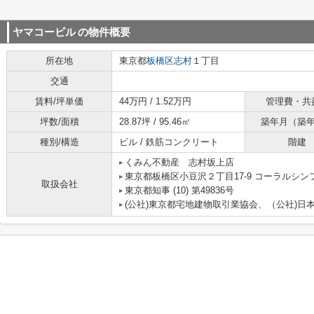
ヤマコービル
の物件概要
所在地
東京都
板橋区
志村
１丁目
交通
賃料/坪単価
44万円 / 1.52万円
管理費・共
坪数/面積
28.87坪 / 95.46㎡
築年月（築
種別/構造
ビル / 鉄筋コンクリート
階建
くみん不動産 志村坂上店
東京都板橋区小豆沢２丁目17-9 コーラルシン
取扱会社
東京都知事 (10) 第49836号
(公社)東京都宅地建物取引業協会、（公社)日