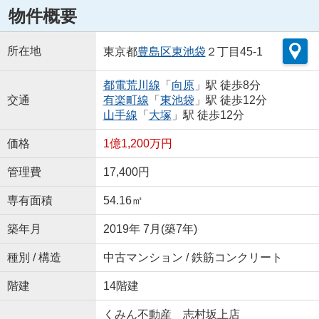
物件概要
所在地
東京都
豊島区
東池袋
２丁目45-1
都電荒川線
「
向原
」駅 徒歩8分
交通
有楽町線
「
東池袋
」駅 徒歩12分
山手線
「
大塚
」駅 徒歩12分
価格
1億1,200万円
管理費
17,400円
専有面積
54.16㎡
築年月
2019年 7月(築7年)
種別 / 構造
中古マンション / 鉄筋コンクリート
階建
14階建
くみん不動産 志村坂上店