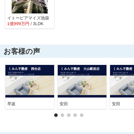
イトーピアマイズ池袋
1
億
999
万
円
/ 3LDK
お客様の声
早坂
安田
安田