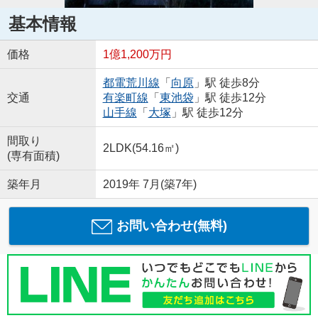
基本情報
価格
1億1,200万円
都電荒川線
「
向原
」駅 徒歩8分
交通
有楽町線
「
東池袋
」駅 徒歩12分
山手線
「
大塚
」駅 徒歩12分
間取り
2LDK(54.16㎡)
(専有面積)
築年月
2019年 7月(築7年)
お問い合わせ(無料)