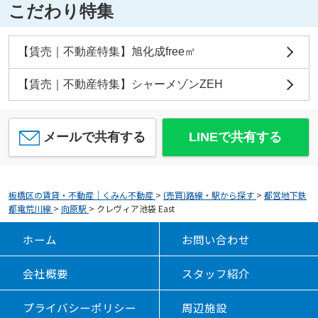
こだわり特集
【賃売｜不動産特集】旭化成free㎡
【賃売｜不動産特集】シャーメゾンZEH
メールで共有する
LINEで共有する
板橋区の賃貸・不動産｜くみん不動産
>
(売買)路線・駅から探す
>
都営地下鉄
都電荒川線
>
向原駅
>
クレヴィア池袋 East
ホーム
お問い合わせ
会社概要
スタッフ紹介
プライバシーポリシー
周辺施設