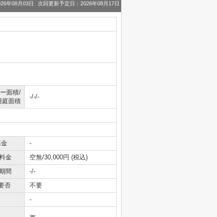
26年08月03日
次回更新予定日：2026年08月17日
ー面積/
-/-/-
用庭面積
基金
-
料金
空無/30,000円 (税込)
期間
-/-
要否
不要
-