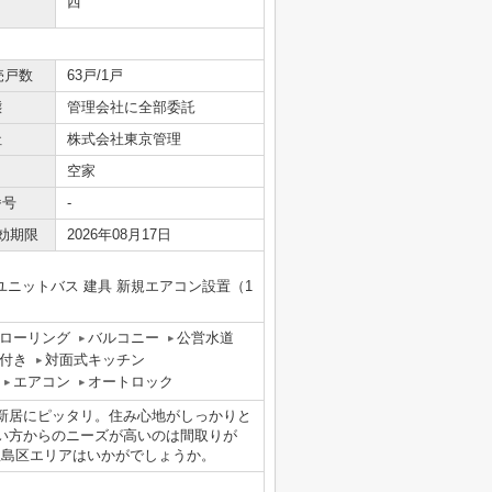
西
売戸数
63戸/1戸
態
管理会社に全部委託
社
株式会社東京管理
空家
番号
-
効期限
2026年08月17日
ユニットバス 建具 新規エアコン設置（1
ローリング
バルコニー
公営水道
付き
対面式キッチン
エアコン
オートロック
新居にピッタリ。住み心地がしっかりと
い方からのニーズが高いのは間取りが
豊島区エリアはいかがでしょうか。