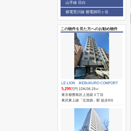
山手線 目白
都電荒川線 都電雑司ヶ谷
この物件を見た方へのお勧め物件
LE-LION IKEBUKURO COMFORT
5,299
万円 1DK/36.29㎡
東京都豊島区上池袋３丁目
東武東上線「北池袋」駅 徒歩9分