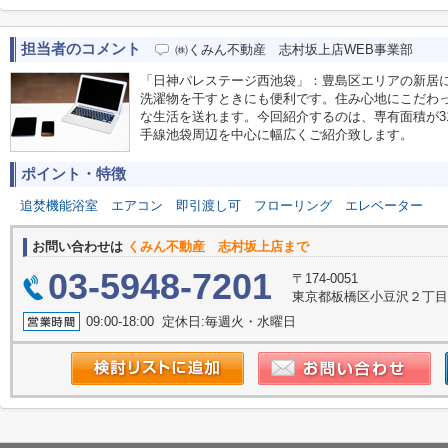
担当者のコメント
㈱くみん不動産 志村坂上店WEB事業部
「日神パレステージ西池袋」：豊島区エリアの新居
洗濯物を干すときにも便利です。住み心地にこだわっ
な生活を送れます。今回紹介するのは、専有面積が31
手線池袋周辺を中心に幅広くご紹介致します。
ポイント・特徴
追焚機能浴室
エアコン
即引渡し可
フローリング
エレベーター
お問い合わせは
くみん不動産 志村坂上店まで
03-5948-7201
〒174-0051
東京都板橋区小豆沢２丁目1
09:00-18:00 定休日:毎週火・水曜日