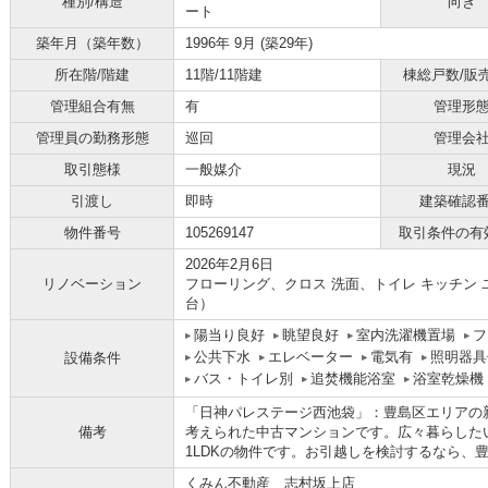
種別/構造
向き
ート
築年月（築年数）
1996年 9月 (築29年)
所在階/階建
11階/11階建
棟総戸数/販
管理組合有無
有
管理形
管理員の勤務形態
巡回
管理会
取引態様
一般媒介
現況
引渡し
即時
建築確認
物件番号
105269147
取引条件の有
2026年2月6日
リノベーション
フローリング、クロス 洗面、トイレ キッチン 
台）
陽当り良好
眺望良好
室内洗濯機置場
フ
公共下水
エレベーター
電気有
照明器具
設備条件
バス・トイレ別
追焚機能浴室
浴室乾燥機
「日神パレステージ西池袋」：豊島区エリアの
備考
考えられた中古マンションです。広々暮らした
1LDKの物件です。お引越しを検討するなら、
くみん不動産 志村坂上店