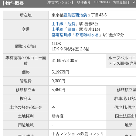
【中古マンション】
物件番号：105269147
情報更新日：20
物件概要
所在地
東京都
豊島区
西池袋
２丁目43-5
山手線
「
池袋
」駅 徒歩5分
交通
山手線
「
目白
」駅 徒歩11分
都電荒川線
「
都電雑司ヶ谷
」駅 徒歩12分
1LDK
間取り/詳細
LDK 9.6帖
/
洋室 2.8帖
専有面積/バルコニー面
ルーフバルコニ
31.89㎡/3.30㎡
積
テラス面積/専
価格
5,199万円
管理費
9,300円
修繕積立金
5,450円
修繕積立
権利金
-
駐車場/月額
土地の敷金/保証金
-/-
借地料/借地
土地権利
所有権
国土法届出
用途地域
-
地勢
中古マンション/鉄筋コンクリ