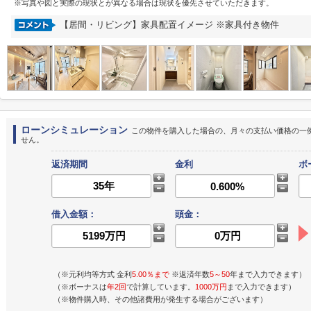
※写真や図と実際の現状とが異なる場合は現状を優先させていただきます。
【居間・リビング】家具配置イメージ ※家具付き物件
ローンシミュレーション
この物件を購入した場合の、月々の支払い価格の一
せん。
返済期間
金利
ボ
借入金額：
頭金：
（※元利均等方式 金利
5.00％まで
※返済年数
5～50
年まで入力できます）
（※ボーナスは
年2回
で計算しています。
1000万円
まで入力できます）
（※物件購入時、その他諸費用が発生する場合がございます）