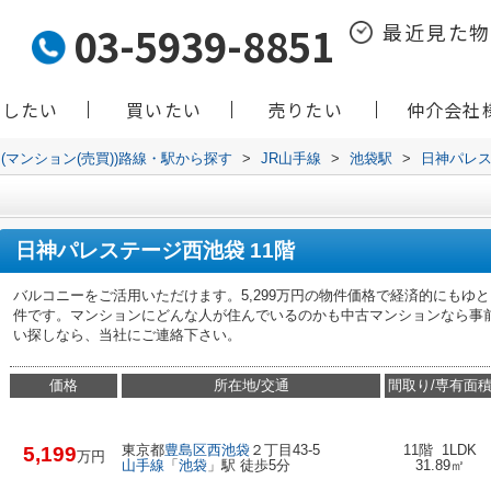
03-5939-8851
最近見た
貸したい
買いたい
売りたい
仲介会社
(マンション(売買))路線・駅から探す
>
JR山手線
>
池袋駅
>
日神パレ
日神パレステージ西池袋 11階
バルコニーをご活用いただけます。5,299万円の物件価格で経済的にもゆ
件です。マンションにどんな人が住んでいるのかも中古マンションなら事
い探しなら、当社にご連絡下さい。
価格
所在地/交通
間取り/専有面
東京都
豊島区
西池袋
２丁目43-5
11階 1LDK
5,199
万円
山手線
「
池袋
」駅 徒歩5分
31.89㎡