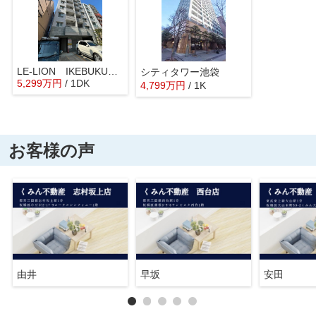
LE-LION IKEBUKURO COMFORT
シティタワー池袋
5,299
万
円
/ 1DK
4,799
万
円
/ 1K
お客様の声
由井
早坂
安田