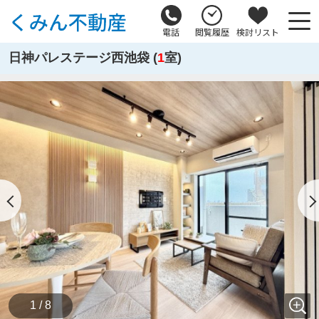
電話
閲覧履歴
検討リスト
日神パレステージ西池袋 (
1
室)
1 / 8